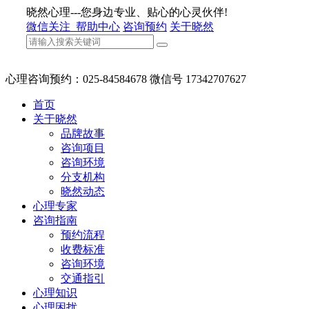
晓然心理---您身边专业、贴心的心灵伙伴!
微信关注
帮助中心
咨询预约
关于晓然
心理咨询预约：025-84584678 微信号 17342707627
首页
关于晓然
品牌故事
咨询项目
咨询环境
分支机构
晓然动态
心理专家
咨询指南
预约流程
收费标准
咨询环境
交通指引
心理知识
心理困扰