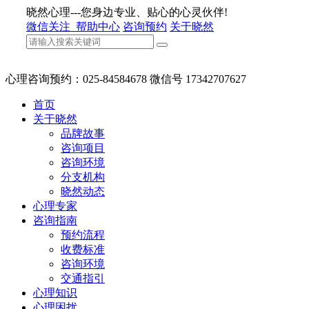
晓然心理---您身边专业、贴心的心灵伙伴!
微信关注
帮助中心
咨询预约
关于晓然
心理咨询预约：025-84584678 微信号 17342707627
首页
关于晓然
品牌故事
咨询项目
咨询环境
分支机构
晓然动态
心理专家
咨询指南
预约流程
收费标准
咨询环境
交通指引
心理知识
心理困扰