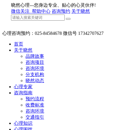
晓然心理---您身边专业、贴心的心灵伙伴!
微信关注
帮助中心
咨询预约
关于晓然
心理咨询预约：025-84584678 微信号 17342707627
首页
关于晓然
品牌故事
咨询项目
咨询环境
分支机构
晓然动态
心理专家
咨询指南
预约流程
收费标准
咨询环境
交通指引
心理知识
心理困扰