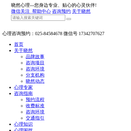
晓然心理---您身边专业、贴心的心灵伙伴!
微信关注
帮助中心
咨询预约
关于晓然
心理咨询预约：025-84584678 微信号 17342707627
首页
关于晓然
品牌故事
咨询项目
咨询环境
分支机构
晓然动态
心理专家
咨询指南
预约流程
收费标准
咨询环境
交通指引
心理知识
心理困扰