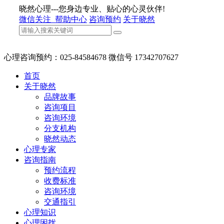
晓然心理---您身边专业、贴心的心灵伙伴!
微信关注
帮助中心
咨询预约
关于晓然
心理咨询预约：025-84584678 微信号 17342707627
首页
关于晓然
品牌故事
咨询项目
咨询环境
分支机构
晓然动态
心理专家
咨询指南
预约流程
收费标准
咨询环境
交通指引
心理知识
心理困扰