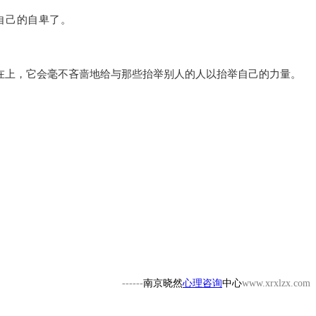
自己的自卑了。
在上，它会毫不吝啬地给与那些抬举别人的人以抬举自己的力量。
------
南京晓然
心理咨询
中心
www.xrxlzx.com