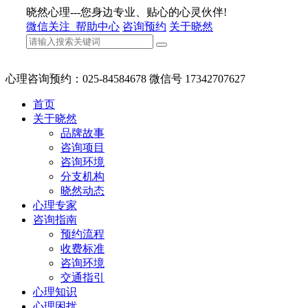
晓然心理---您身边专业、贴心的心灵伙伴!
微信关注
帮助中心
咨询预约
关于晓然
心理咨询预约：025-84584678 微信号 17342707627
首页
关于晓然
品牌故事
咨询项目
咨询环境
分支机构
晓然动态
心理专家
咨询指南
预约流程
收费标准
咨询环境
交通指引
心理知识
心理困扰