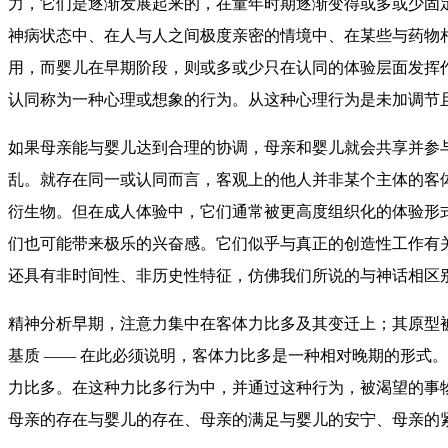
力，它们是逐渐发展起来的，在童年时期逐渐变得或多或少固
神病状态中、在人与人之间极度亲密的情境中、在某些与药物
用，而婴儿在早期阶段，则或多或少只在认同的体验层面发挥作
认同称为一种心理或想象的行为。从这种心理行为是未加调节
如果母亲能与婴儿达到合理的协调，母亲和婴儿就会共享并参
乱。就存在同一或认同而言，客观上的他人并非某个主体的客
衍生物。但在成人体验中，它们通常被更高度组织化的体验形
们也可能带来极乐的兴奋感。它们似乎与真正的创造性工作有
还具有非时间性、非历史性特征，仿佛我们所说的与神话相区
精神分析早期，注意力集中在客体力比多及其变迁上；其原型
基质 —— 在此必须说明，客体力比多是一种相对晚期的形式
力比多。在这种力比多行为中，并通过这种行为，被渴望的事
母亲的存在与婴儿的存在、母亲的满足与婴儿的安宁、母亲的紧