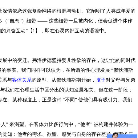
及深情依恋这张复杂网络的根源与动机。它阐明了人类成年爱的
“自恋”）纽带 —— 这些纽带一旦被内化，便会促进个体作
间的兴奋互动”【1】，即在心灵内部互动的语境中。
发展中的变迁。弗洛伊德坚持婴儿性欲的存在，这让他的同时代
驳的事实。我们同样可以认为，在所谓的性心理发展 “俄狄浦斯
关系与
客体关系
的原型。从俄狄浦斯期开始，
孩子
对父母与兄弟
，还与我们在心理生活中区分出的认知发展相关。但在这一阶段，
。某种程度上，正是这种 “不同” 使他们具有吸引力。我们
” 来渴望。在客体力比多行为中，“他者” 被构建并体验为一
的觉知：他者的需求、欲望、感受与自身的存在差异。“需求与