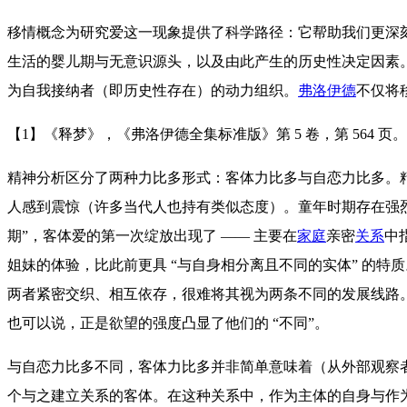
移情概念为研究爱这一现象提供了科学路径：它帮助我们更深
生活的婴儿期与无意识源头，以及由此产生的历史性决定因素。
为自我接纳者（即历史性存在）的动力组织。
弗洛伊德
不仅将
【1】《释梦》，《弗洛伊德全集标准版》第 5 卷，第 564 页。另
精神分析区分了两种力比多形式：客体力比多与自恋力比多。
人感到震惊（许多当代人也持有类似态度）。童年时期存在强烈
期”，客体爱的第一次绽放出现了 —— 主要在
家庭
亲密
关系
中
姐妹的体验，比此前更具 “与自身相分离且不同的实体” 的特
两者紧密交织、相互依存，很难将其视为两条不同的发展线路。
也可以说，正是欲望的强度凸显了他们的 “不同”。
与自恋力比多不同，客体力比多并非简单意味着（从外部观察者的
个与之建立关系的客体。在这种关系中，作为主体的自身与作