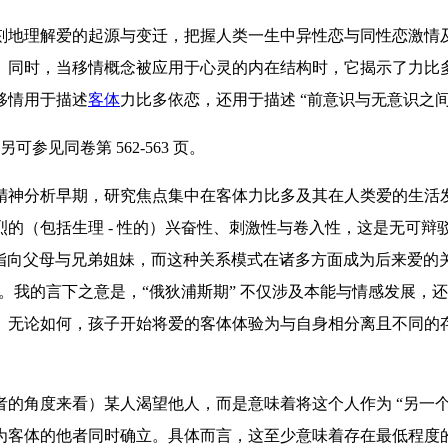
刻地理解爱的起源与变迁，把握人类一生中异性恋与同性恋激情
同时，当移情概念被应用于心灵的内在结构时，它揭示了力比多（
移情用于描述
客体
力比多依恋，还用于描述 “前意识与无意识之
可参见同卷第 562-563 页。
精神分析早期，研究焦点集中在客体力比多及其在人类爱的生活
的（包括生理 - 性的）兴奋性、刺激性与卷入性，这是无可辩
指向父母与兄弟姐妹，而这种关系模式在诸多方面成为后来爱的
质。我的言下之意是，“俄狄浦斯期” 不仅涉及本能与情感发展
无论如何，孩子开始将爱的客体体验为与自身相分离且不同的存在
角度来看）某人渴望他人，而是意味着将这个人作为 “另一个人
为客体的他者同时确立。具体而言，这至少意味着存在最低程度