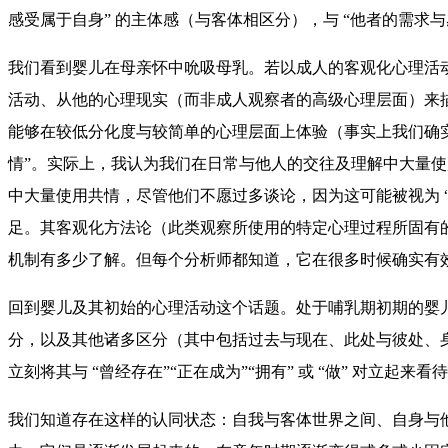
感受属于自身” 的主体感（与客体相区分），与 “他者的需求
我们看到婴儿在母亲怀中吮吸母乳。若以成人的客观化心理活
活动、从他的心理现实（而非成人观察者的高级心理层面）来
能够在较低分化度与较简单的心理层面上体验（事实上我们确
情”。实际上，我认为我们在日常与他人的交往及理解中大量
中大量使用共情，尽管他们不愿过多谈论，因为这可能被视为 
足。其客观化方法论（此类观察所使用的特定心理过程所固有的
机制有多少了解。但每个分析师都知道，它在很多时候确实有
回到婴儿及其初始的心理活动这个话题。处于哺乳期初期的婴儿
分，以及其他诸多区分（其中包括过去与现在、此处与彼处、身
立刻将其与 “曾经存在”“正在成为”“拥有” 或 “做” 对立起来看
我们知道存在这样的认同状态：自我与客体世界之间、自身与