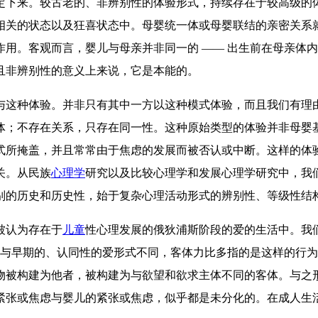
定下来。较古老的、非辨别性的体验形式，持续存在于较高级的
相关的状态以及狂喜状态中。母婴统一体或母婴联结的亲密关系
用。客观而言，婴儿与母亲并非同一的 —— 出生前在母亲体内
且非辨别性的意义上来说，它是本能的。
与这种体验。并非只有其中一方以这种模式体验，而且我们有理
体；不存在关系，只存在同一性。这种原始类型的体验并非母婴
式所掩盖，并且常常由于焦虑的发展而被否认或中断。这样的体
关。从民族
心理学
研究以及比较心理学和发展心理学研究中，我
别的历史和历史性，始于复杂心理活动形式的辨别性、等级性结
被认为存在于
儿童
性心理发展的俄狄浦斯阶段的爱的生活中。我们
。与早期的、认同性的爱形式不同，客体力比多指的是这样的行
物被构建为他者，被构建为与欲望和欲求主体不同的客体。与之
张或焦虑与婴儿的紧张或焦虑，似乎都是未分化的。在成人生活中