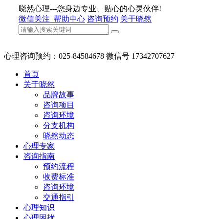
晓然心理---您身边专业、贴心的心灵伙伴!
微信关注
帮助中心
咨询预约
关于晓然
心理咨询预约：025-84584678 微信号 17342707627
首页
关于晓然
品牌故事
咨询项目
咨询环境
分支机构
晓然动态
心理专家
咨询指南
预约流程
收费标准
咨询环境
交通指引
心理知识
心理困扰