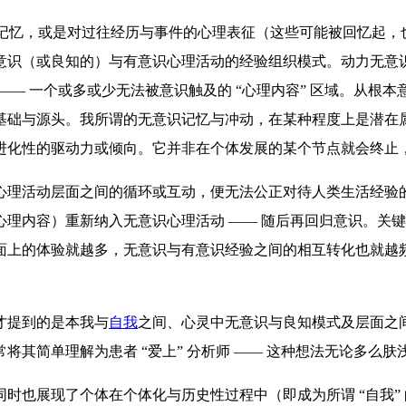
、记忆，或是对过往经历与事件的心理表征（这些可能被回忆起
意识（或良知的）与有意识心理活动的经验组织模式。动力无意
— 一个或多或少无法被意识触及的 “心理内容” 区域。从根本
础与源头。我所谓的无意识记忆与冲动，在某种程度上是潜在属于
进化性的驱动力或倾向。它并非在个体发展的某个节点就会终止
心理活动层面之间的循环或互动，便无法公正对待人类生活经验
理内容）重新纳入无意识心理活动 —— 随后再回归意识。关
上的体验就越多，无意识与有意识经验之间的相互转化也就越频繁
才提到的是本我与
自我
之间、心灵中无意识与良知模式及层面之
其简单理解为患者 “爱上” 分析师 —— 这种想法无论多么
时也展现了个体在个体化与历史性过程中（即成为所谓 “自我”