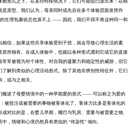
体验形式之下。在某些特殊情况下，它们可能会凸显出来：在精
就是原型。我们认为，母亲同时或先后在多个体验层面发挥作
的生理包裹状态也算不上 —— 因此，我们不得不将这种同一和
由相信，如果这些共享体验受到干扰，就会导致心理生活的紊
基质所独有。在成人体验中，也能以各种形式遇到它或它的直接
验常常被视为对个体性、对自我的凝聚力和稳定性的威胁，但它
们了解到类似的心理活动形式。除了其他非辨别性特征外，它们
构，或与之相关。
概述了母婴情境中的一种早期爱的形式 —— 可以称之为爱的
为：被投注或被需要的事物被客体化了。客体力比多是客体化的
形成对比的是，在婴儿早期，嘴巴与乳房、需要与被需要之物、
，情绪和心境仍然具有类似的 “传染性” 倾向。