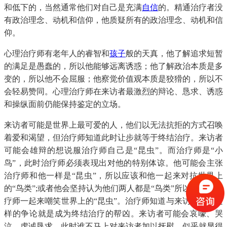
和低下的，当然通常他们对自己是充满
自信
的。精通治疗者没
有政治理念、动机和信仰，他质疑所有的政治理念、动机和信
仰。
心理治疗师有老年人的睿智和
孩子
般的天真，他了解追求短暂
的满足是愚蠢的，所以他能够远离诱惑；他了解政治本质是多
变的，所以他不会屈服；他察觉价值观本质是狡猾的，所以不
会轻易赞同。心理治疗师在来访者最激烈的辩论、恳求、诱惑
和操纵面前仍能保持鉴定的立场。
来访者可能是世界上最可爱的人，他们以无法抗拒的方式召唤
着爱和渴望，但治疗师知道此时让步就等于终结治疗。来访者
可能会雄辩的想说服治疗师自己是“昆虫”。而治疗师是“小
鸟”，此时治疗师必须表现出对他的特别体谅。他可能会主张
治疗师和他一样是“昆虫”，所以应该和他一起来对抗世界上
的“鸟类”;或者他会坚持认为他们两人都是“鸟类”所以他鼓动治
疗师一起来嘲笑世界上的“昆虫”。治疗师知道与来访者陷入这
样的争论就是成为终结治疗的帮凶。来访者可能会哀嚎、哭
泣、虔诚恳求，此时谁不马上对来访者加以抚慰，似乎就显得