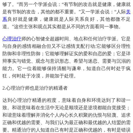
够了。”而另一个学派会说：“有节制的攻击就是健康，健康就
是有节制的攻击，其他的都不重要。”又一学派会说：“人际
关
系
良好就是健康，健康就是人际关系良好，其他都微不足
道。”这些主张和观点其实都是从不同的方面看同一事物。
心理治疗
师的心智健全超越时间、地点和任何治疗学派。它是
与自身的感情相融合但又不让感情支配行动;它能够区分理性
防御和非理性防御；它能够理解证实的爱和自恋的爱；它是详
辩事实与错觉、观念与意识形态、希望与迷恋、需要与沉溺的
能力。它一位着能够保持清醒与谦卑，知道自己何时处于疯
狂，何时处于冷漠，并能加于处理。
2.心理治疗师也是治疗的精通者
达到心理治疗精通的程度，意味着自身和环境达到了和谐一
致。和谐意味着在生活中无论是顺境还是逆境都能自觉接受；
和谐意味着理解并消化个人内心长久积聚的仇恨与轻蔑、追求
正确和优越的需要、与我们认为最正确和最优越的人结盟的需
要。精通治疗的人知道自己有时是正确和优越的，有时是错误