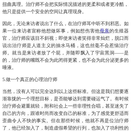
扭曲真理。治疗师不会把实际情况描述的更柔和或者更冷酷，
他只是提供一个安全的空间让真理现身。
因此，无论来访者说出了什么，在治疗师耳中听不到邪恶。如
果一位来访者宣称他想做坏事，例如想伤害他
母亲
的生殖器
官，治疗师应该目不斜视；即使来访者笑得非常灿烂，脱口而
说出治疗师是人道主义的抽水马桶，这也丝毫不会惹恼治疗
师。就当是来访者放了个屁，并随即飘入了宇宙黑洞——是
的，治疗师的嘴既不会为此闭得更紧，也不会为此分泌更多的
唾液。
5.做一个真正的心理治疗师
当然，没有人可以完全达到以上这些标准。但这是我们想要逐
渐靠拢的一个理想目标，是否能够达到需要碰运气了。有时候
治疗师会避重就轻，附和社会上一些非理性合唱，甚至迷失了
自己的方向，跟谁时尚而改变自己的标准，为了感觉更舒适而
歪曲令人不快的事实。但在那些时候，他就不再是位治疗师
了，他已经加入了，制造虚假希望的行列，也加入了功利性的