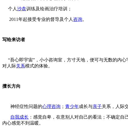
个人
沙盘
训练及绘画治疗培训；
2011年起接受专业的督导及个人
咨询
。
写给来访者
“吾心即宇宙”，小小咨询室，方寸天地，便可与无数的内心
对人际
关系
模式的体验。
擅长方向
神经症性问题的
心理咨询
；
青少年
成长与
亲子
关系，人际
自我成长
：感觉自卑，在意别人对自己的看法；不确定自
内心感觉不到温暖。