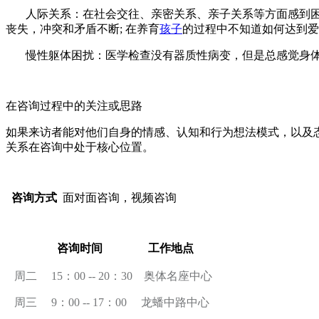
人际关系：在社会交往、亲密关系、亲子关系等方面感到困
丧失，冲突和矛盾不断; 在养育
孩子
的过程中不知道如何达到爱
慢性躯体困扰：医学检查没有器质性病变，但是总感觉身体
在咨询过程中的关注或思路
如果来访者能对他们自身的情感、认知和行为想法模式，以及
关系在咨询中处于核心位置。
咨询方式
面对面咨询，视频咨询
咨询时间 工作地点
周二
15
：
00 -- 20
：3
0
奥体名座中心
周三
9
：
00 -- 17
：
00
龙蟠中路中心