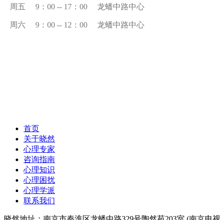
周五
9
：
00 -- 17
：
00
龙蟠中路中心
周六
9
：
00 -- 12
：
00
龙蟠中路中心
首页
关于晓然
心理专家
咨询指南
心理知识
心理困扰
心理学派
联系我们
晓然地址：南京市秦淮区龙蟠中路329号陶然苑203室 (南京电视