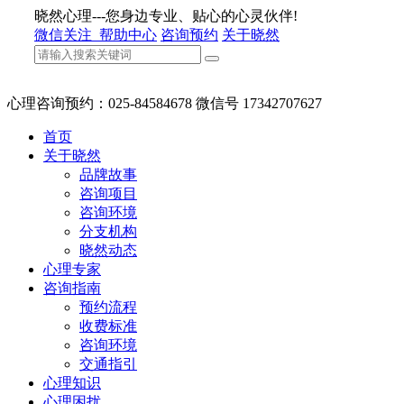
晓然心理---您身边专业、贴心的心灵伙伴!
微信关注
帮助中心
咨询预约
关于晓然
心理咨询预约：025-84584678 微信号 17342707627
首页
关于晓然
品牌故事
咨询项目
咨询环境
分支机构
晓然动态
心理专家
咨询指南
预约流程
收费标准
咨询环境
交通指引
心理知识
心理困扰