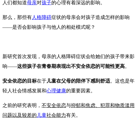
人们都知道
母亲
对
孩子
的心理有着深远的影响。
那么，那些有
人格障碍
症状的母亲会对孩子造成怎样的影响
——是否会影响孩子与他人的相处模式呢？
新研究首次发现，母亲的人格障碍症状会给她们的孩子带来影
响——
这些孩子在青春期表现出不安全依恋的可能性更高
。
安全依恋的目标
在于
儿童在父母的陪伴下感到舒适
。这也是年
轻人社会情感发展和
心理健康
的重要因素。
之前的研究表明，
不安全依恋
与
抑郁和焦虑、犯罪和物质滥用
问题以及较差的
儿童
社会能力
有关。