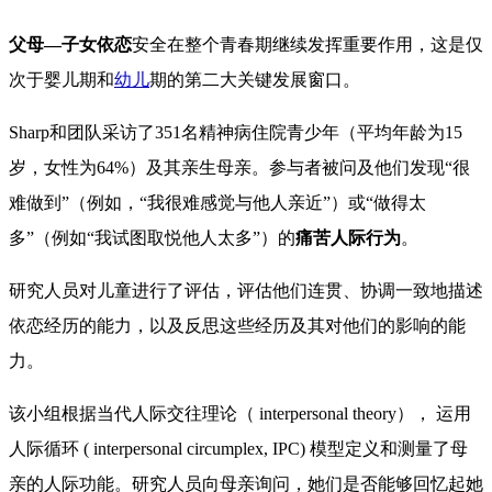
父母—子女依恋
安全在整个青春期继续发挥重要作用，这是仅
次于婴儿期和
幼儿
期的第二大关键发展窗口。
Sharp和团队采访了351名精神病住院青少年（平均年龄为15
岁，女性为64%）及其亲生母亲。参与者被问及他们发现“很
难做到”（例如，“我很难感觉与他人亲近”）或“做得太
多”（例如“我试图取悦他人太多”）的
痛苦人际行为
。
研究人员对儿童进行了评估，评估他们连贯、协调一致地描述
依恋经历的能力，以及反思这些经历及其对他们的影响的能
力。
该小组根据当代人际交往理论（ interpersonal theory）， 运用
人际循环 ( interpersonal circumplex, IPC) 模型定义和测量了母
亲的人际功能。研究人员向母亲询问，她们是否能够回忆起她