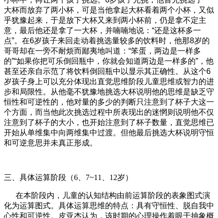
大杯而放弃了两小杯，可是当他拿起大杯看着两个小杯，又似
乎犹豫起来，于是放下大杯又来到两小杯前，仍是拿不定主
意，最后他还是拿了一大杯，并喃喃地说：“还是这杯多一
点”。在6岁孩子来回走动着挑选量较多的饮料时，他那8岁的
哥哥却在一旁不耐烦而鄙夷地叫道：“笨蛋，两边是一样多
的”“如果你把可乐倒回瓶中，你就会知道两边是一样多的”，他
甚至还亲自示范了将饮料倒回瓶中以显示其正确性。从这个6
岁孩子身上可以充分体现出直觉思维阶段儿童思维或智力的进
步和局限性。从他毫不犹豫地挑选大杯说明他的思维是缺乏守
恒性和可逆性的，他对量的多少的判断只注意到了杯子大这一
个方面，而当他此次挑选过程中所表现出的迷惘则说明他不仅
注意到了杯子的大小，也开始注意到了杯子数量，直觉思维已
开始从单维集中向两维集中过渡。但他最后挑选大杯说明守恒
和可逆意思并未真正形成。
三、具体运算阶段（6、7~11、12岁）
在本阶段内，儿童的认知结构由前运算阶段的表象图式演
化为运算图式。具体运算思维的特点：具有守恒性、脱自我中
心性和可逆性。皮亚杰认为，该时期的心理操作着眼于抽象概