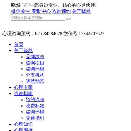
晓然心理---您身边专业、贴心的心灵伙伴!
微信关注
帮助中心
咨询预约
关于晓然
心理咨询预约：025-84584678 微信号 17342707627
首页
关于晓然
品牌故事
咨询项目
咨询环境
分支机构
晓然动态
心理专家
咨询指南
预约流程
收费标准
咨询环境
交通指引
心理知识
心理困扰