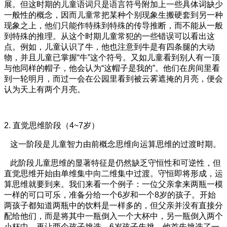
展。但这时期的儿童语词只是语言符号附加上一些具体词缺少
一般性的概念，因而儿童常把某种个别现象生搬硬套到另一种
现象之上，他们只能作特殊到特殊的传导推断，而不能从一般
到特殊的推理。从这个时期儿童常犯的一些错误可以看出这
点。例如，儿童认识了牛，他也注意到牛是有四条腿的大动
物，并且儿童已掌握
“牛”这个符号。又如儿童看到别人有一顶
与他同样的帽子，他会认为“这帽子是我的”。他们
在房间里看
到一轮明月，而过一会在公园里看到被云雾遮掩的月亮，便会
认为天上有两个月亮。
2.
直觉思维阶段（
4~7
岁）
这一阶段是儿童智力由前概念思维向运算思维的过渡时期。
此阶段儿童思维的显著特征是仍然缺乏守恒性和可逆性，但
直觉思维开始由单维集中向二维集中过渡。守恒即将形成，运
算思维就要到来。我们来看一个例子：一位父亲拿来两瓶一模
一样的可口可乐，准备分给一个
6
岁和一个8岁的孩子。开始
两孩子都知道两瓶中的饮料是一样多的，但父亲并没有直接分
配给他们，而是将其中一瓶倒入一个大杯中，另一瓶倒入两个
小杯中，再让两个孩子挑选。6岁孩子先挑，他首先挑选了一