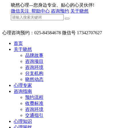
晓然心理---您身边专业、贴心的心灵伙伴!
微信关注
帮助中心
咨询预约
关于晓然
心理咨询预约：025-84584678 微信号 17342707627
首页
关于晓然
品牌故事
咨询项目
咨询环境
分支机构
晓然动态
心理专家
咨询指南
预约流程
收费标准
咨询环境
交通指引
心理知识
心理困扰