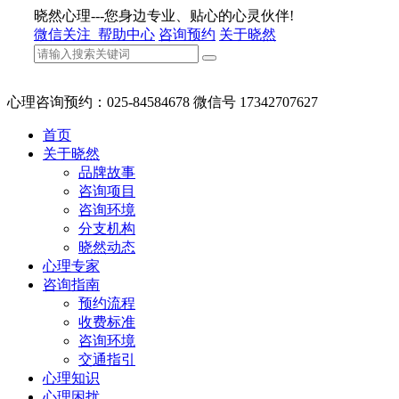
晓然心理---您身边专业、贴心的心灵伙伴!
微信关注
帮助中心
咨询预约
关于晓然
心理咨询预约：025-84584678 微信号 17342707627
首页
关于晓然
品牌故事
咨询项目
咨询环境
分支机构
晓然动态
心理专家
咨询指南
预约流程
收费标准
咨询环境
交通指引
心理知识
心理困扰