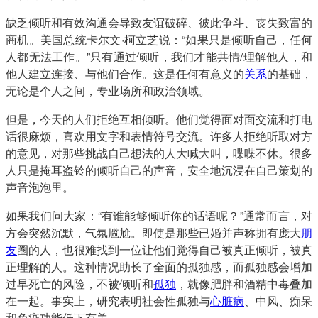
缺乏倾听和有效沟通会导致友谊破碎、彼此争斗、丧失致富的
商机。美国总统卡尔文·柯立芝说：“如果只是倾听自己，任何
人都无法工作。”只有通过倾听，我们才能共情/理解他人，和
他人建立连接、与他们合作。这是任何有意义的
关系
的基础，
无论是个人之间，专业场所和政治领域。
但是，今天的人们拒绝互相倾听。他们觉得面对面交流和打电
话很麻烦，喜欢用文字和表情符号交流。许多人拒绝听取对方
的意见，对那些挑战自己想法的人大喊大叫，喋喋不休。很多
人只是掩耳盗铃的倾听自己的声音，安全地沉浸在自己策划的
声音泡泡里。
如果我们问大家：“有谁能够倾听你的话语呢？”通常而言，对
方会突然沉默，气氛尴尬。即使是那些已婚并声称拥有庞大
朋
友
圈的人，也很难找到一位让他们觉得自己被真正倾听，被真
正理解的人。这种情况助长了全面的孤独感，而孤独感会增加
过早死亡的风险，不被倾听和
孤独
，就像肥胖和酒精中毒叠加
在一起。事实上，研究表明社会性孤独与
心脏病
、中风、痴呆
和免疫功能低下有关。