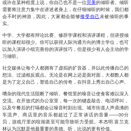
或许在某种程度上说，你自己也不是一位
完美
的倾听者。倾听
需要将注意力集中在讲述者身上，在仔细倾听的时候，我们都
会不时的神游，因此，大家都会能够
接受自己
未被倾听的事
实。
中学、大学都有辩论比赛、修辞学课程和演讲课程，但讲授倾
听的课程却很少。你可以获得人际沟通方向的博士学位，也可
以加入演讲小组完善你的演讲技巧，但是很少有人会主动的学
习倾听。
社交媒体让每个人都拥有了虚拟的扩音器，并以此传播自己的
想法、过滤相反观点。无论是在网上还是面对面，大都数人都
是为了定义自己，塑造自己的传奇，在抖音上秀出自己心声。
嘈杂的现代生活阻断了倾听。餐馆里的噪音让使食客难以深入
交流。在开放式的办公室里，每一次的键盘敲击、电话呼叫，
以及午餐后的打嗝都会让噪音时刻出现。城市街道人声鼎沸的
车流声、商店里的音乐都超过了正常谈话的音量——30分
贝，游戏厅里的喧闹甚至可能导致听力受损。本杰明·富兰克
林认为沉默是他最重要的美德。听，比说的更有价值。