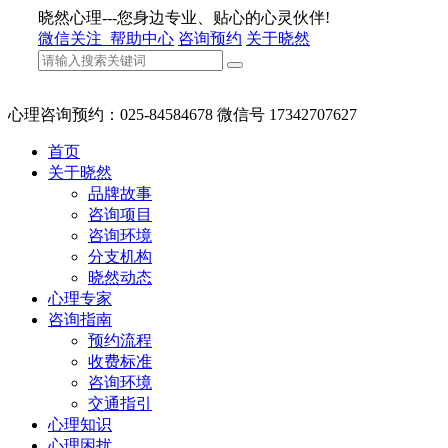
晓然心理---您身边专业、贴心的心灵伙伴!
微信关注
帮助中心
咨询预约
关于晓然
心理咨询预约：025-84584678 微信号 17342707627
首页
关于晓然
品牌故事
咨询项目
咨询环境
分支机构
晓然动态
心理专家
咨询指南
预约流程
收费标准
咨询环境
交通指引
心理知识
心理困扰