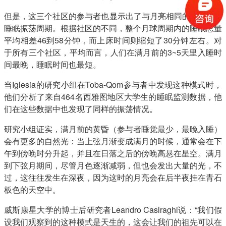
但是，这三个社区的参与者也显示出了与月亮相同的29.5天的
睡眠振荡周期。根据社区的不同，整个月球周期内的睡眠总量
平均相差46到58分钟，而上床时间则缩短了30分钟左右。对
于所有三个社区，平均而言，人们在满月前的3~5天里入睡时
间最晚，睡眠时间也最短。
当Iglesia的研究小组在Toba-Qom参与者中发现这种模式时，
他们分析了来自464名西雅图地区大学生的睡眠监测数据，他
们在这些数据中也发现了同样的振荡情况。
研究小组证实，满月前的黄昏（参与者睡觉最少，最晚入睡）
会有更多的自然光：当上弦月渐变成满月的时候，通常会在下
午到傍晚时分升起，并且在日落之后的傍晚高悬在星空。满月
到下弦月期间，尽管月色逐渐减弱，但也会发出大量的光，不
过，这往往发生在深夜，因为这时的月亮会在后半夜挂在青石
板色的天空中。
威斯康星大学的博士后研究者Leandro Casiraghi说：“我们假
设我们观察到的这种模式是天生的，这会让我们的祖先可以在