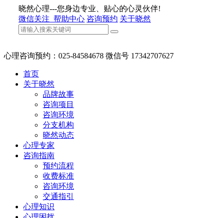
晓然心理---您身边专业、贴心的心灵伙伴!
微信关注
帮助中心
咨询预约
关于晓然
心理咨询预约：025-84584678 微信号 17342707627
首页
关于晓然
品牌故事
咨询项目
咨询环境
分支机构
晓然动态
心理专家
咨询指南
预约流程
收费标准
咨询环境
交通指引
心理知识
心理困扰