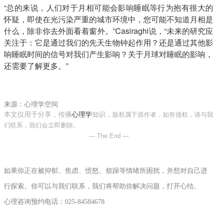
“总的来说，人们对于月相可能会影响睡眠等行为抱有很大的
怀疑，即使在光污染严重的城市环境中，您可能不知道月相是
什么，除非你去外面看着窗外。”Casiraghi说，“未来的研究应
关注于：它是通过我们的先天生物钟起作用？还是通过其他影
响睡眠时间的信号对我们产生影响？关于月球对睡眠的影响，
还需要了解更多。”
来源：心理学空间
本文仅用于分享，传播
心理学
知识，
版权属于原作者，如有侵权，请与我
们联系，我们会立即删除。
— The End —
如果你正在被抑郁、焦虑、愤怒、烦躁等情绪所困扰，并想对自己进
行探索。你可以与我们联系，我们将帮助你解决问题，打开心结。
心理咨询
预约电话：
025-84584678