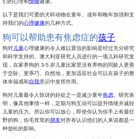
们的心理和
情绪
健康。
以下是我们可爱的犬科动物在童年、成年和晚年加强和支
持我们的
心理健康
的几种方式。
狗可以帮助患有焦虑症的
孩子
狗对
儿童
心理健康的令人难以置信的影响是经过充分研究
和科学支持的。
澳大利亚研究人员进行的一项儿科研究发
现，在家养狗的 3-5 岁儿童比家里没有养狗的同龄人更善
于交际、更乖巧。
自然地，更加适应社会可以在孩子的整
体幸福感和
自我
意识中发挥作用。
狗对儿童最令人惊讶的好处之一是减少童年
焦虑
。
研究表
明，像其他事情一样，定期与狗互动可以提升情绪并减轻
儿童的压力。
所以你可以放心，即使你认为你手上有最狂
野的狗，你毛茸茸的
朋友
对所有认识他们的人来说都是一
种放松的影响。