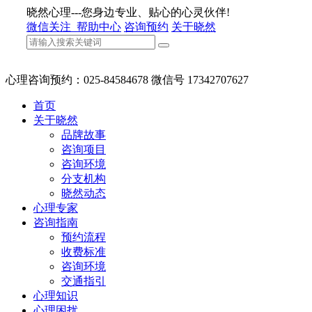
晓然心理---您身边专业、贴心的心灵伙伴!
微信关注
帮助中心
咨询预约
关于晓然
心理咨询预约：025-84584678 微信号 17342707627
首页
关于晓然
品牌故事
咨询项目
咨询环境
分支机构
晓然动态
心理专家
咨询指南
预约流程
收费标准
咨询环境
交通指引
心理知识
心理困扰