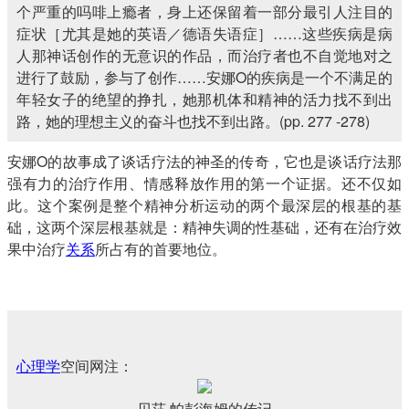
个严重的吗啡上瘾者，身上还保留着一部分最引人注目的
症状［尤其是她的英语／德语失语症］……这些疾病是病
人那神话创作的无意识的作品，而治疗者也不自觉地对之
进行了鼓励，参与了创作……安娜O的疾病是一个不满足的
年轻女子的绝望的挣扎，她那机体和精神的活力找不到出
路，她的理想主义的奋斗也找不到出路。(pp. 277 -278)
安娜O的故事成了谈话疗法的神圣的传奇，它也是谈话疗法那
强有力的治疗作用、情感释放作用的第一个证据。还不仅如
此。这个案例是整个精神分析运动的两个最深层的根基的基
础，这两个深层根基就是：精神失调的性基础，还有在治疗效
果中治疗
关系
所占有的首要地位。
心理学
空间网注：
贝莎·帕彭海姆的传记