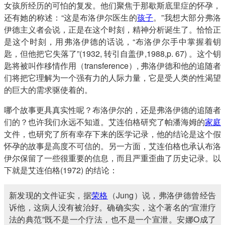
女孩所经历的可怕的复发。他们聚焦于那歇斯底里症的怀孕，
还有她的称述：“这是布洛伊尔医生的
孩子
。”我想大部分弗洛
伊德主义者会说，正是在这个时刻，精神分析诞生了。恰恰正
是这个时刻，用弗洛伊德的话说，“布洛伊尔手中掌握着钥
匙，但他把它失落了”(1932, 转引自盖伊,1988,p. 67) 。这个钥
匙将被叫作移情作用（transference）, 弗洛伊德和他的追随者
们将把它理解为一个强有力的人际力量，它是受人类的性渴望
的巨大的需求驱使着的。
哪个故事更具真实性呢？布洛伊尔的，还是弗洛伊德的追随者
们的？也许我们永远不知道。艾连伯格研究了帕潘海姆的
家庭
文件，也研究了所有幸存下来的医学记录，他的结论是这个假
怀孕的故事是高度不可信的。另一方面，艾连伯格也承认布洛
伊尔保留了一些很重要的信息，而且严重歪曲了历史记录。以
下就是艾连伯格(1972) 的结论：
新发现的文件证实，据
荣格
（Jung）说，弗洛伊德曾经告
诉他，这病人没有被治好。确确实实，这个著名的“宣泄疗
法的典范”既不是一个疗法，也不是一个宣泄。安娜O成了