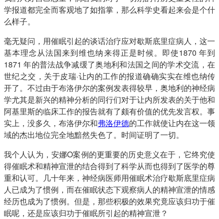
学报道都完全而客观地了如指掌，那么科学史看起来会是个什
么样子。
毫无疑问，用催眠引起的谈话治疗应对歇斯底里症病人，这一
基本理念从法国来到维也纳来得正是时候。即使1870 年到
1871 年的普法战争减缓了奥地利和法国之间的学术交流，在
世纪之交，关于皮瑞·让内的工作的报道确确实实在维也纳传
开了。不过由于布洛伊尔的案例发表得较早，奥地利的神经病
学尤其是新兴的精神分析的同行们对于让内所发表的关于他和
阿基里斯的临床工作的报告就有了颇有价值的优先发言权。事
实上，没多久，布洛伊尔和
弗洛伊德
的工作就使让内在这一领
域的杰出地位完全地黯然失色了。时间证明了一切。
我个人认为，安娜O案例的更重要的历史意义在于，它终究使
得催眠术和精神宣泄的结合得到了科学从而也得到了医学的尊
重和认可。几十年来，神经病医师用催眠术治疗歇斯底里症病
人已成为了惯例，而在催眠状态下观察病人的精神宣泄的情感
经历也成为了惯例。但是，那些积极的效果究竟应该归功于催
眠呢，还是应该归功于催眠所引起的精神宣泄？