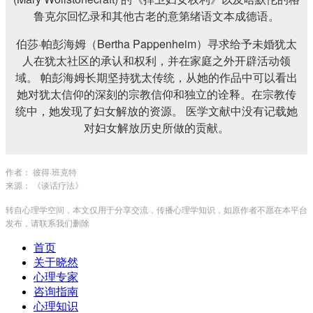
鲁克尔回忆录和其他古老的意第绪语文本成德语。
伯莎·帕彭海姆（Bertha Pappenheim）寻求给予未婚犹太
人在犹太社区的承认和权利，并在家庭之外开辟活动领
域。 帕彭海姆长期坚持犹太传统，从她的作品中可以看出
她对犹太信仰的深刻的宗教信仰和独立的诠释。在宗教传
统中，她发现了妇女解放的资源。 医学文献中没有记载她
对妇女解放历史所做的贡献。
作者： 彼得·班克特
来源： 《谈话疗法》
转自心理学空间，本文仅用于分享交流，传播心理学知识，如原作者不愿在本平台
发布，请联系我们删除
首页
关于晓然
心理专家
咨询指南
心理知识