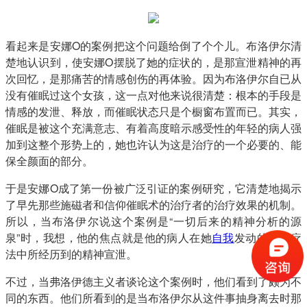
看起来是安娜O的案例把这个问题给倒了个个儿。布洛伊尔清
楚地认识到，使安娜O摆脱了她的症状的，是那宣泄精神的再
次回忆，是那痛苦的情感创伤的再体验。因为布洛伊尔自已从
没有催眠过这个女孩，这一点对他来说很清楚：根本的手段是
情感的发泄、释放，而催眠状态只是个橱窗布置而已。其实，
催眠是被这个充满意志、有着高度暗示感受性的年轻的病人强
加到这整个形势上的，她也许认为这是治疗的一个必要的、能
保全颜面的部分。
于是安娜O成了第一份被广泛引证的案例研究，它清楚地揭示
了早先那些施磁者和信仰催眠术的治疗者的治疗效果的机制。
所以，当布洛伊尔说这个案例是“一切后来的精神分析的源
泉”时，我想，他的焦点就是他的病人在她
自我
发动的谈话疗
法中所经历到的精神宣泄。
不过，当弗洛伊德主义者谈论这个案例时，他们看到了颇为不
同的东西。他们所看到的是当布洛伊尔从这件事抽身离去时那