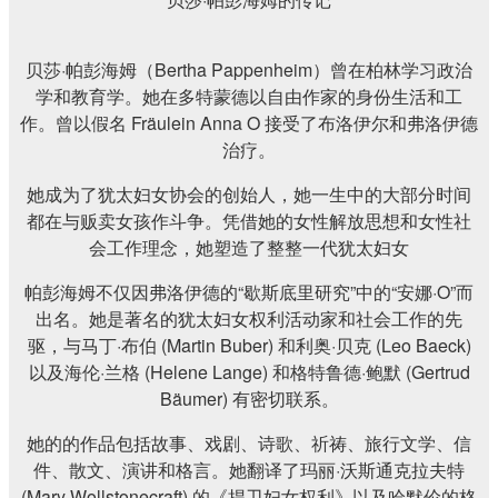
贝莎·帕彭海姆（Bertha Pappenheim）曾在柏林学习政治
学和教育学。她在多特蒙德以自由作家的身份生活和工
作。曾以假名 Fräulein Anna O 接受了布洛伊尔和弗洛伊德
治疗。
她成为了犹太妇女协会的创始人，她一生中的大部分时间
都在与贩卖女孩作斗争。凭借她的女性解放思想和女性社
会工作理念，她塑造了整整一代犹太妇女
帕彭海姆不仅因弗洛伊德的“歇斯底里研究”中的“安娜·O”而
出名。她是著名的犹太妇女权利活动家和社会工作的先
驱，与马丁·布伯 (Martin Buber) 和利奥·贝克 (Leo Baeck)
以及海伦·兰格 (Helene Lange) 和格特鲁德·鲍默 (Gertrud
Bäumer) 有密切联系。
她的的作品包括故事、戏剧、诗歌、祈祷、旅行文学、信
件、散文、演讲和格言。她翻译了玛丽·沃斯通克拉夫特
(Mary Wollstonecraft) 的《捍卫妇女权利》以及哈默伦的格