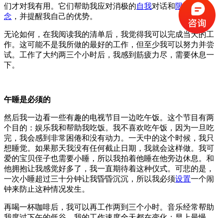
们才对我有用。
它们帮助我应对消极的
自我
对话和
限制性信
念
，并提醒我自己的优势。
无论如何，在我阅读我的清单后，我觉得我可以
完成
当天的工
作。
这可能不是我所做的最好的工作，但至少我可以努力并尝
试。
工作了大约两三个小时后，我感到筋疲力尽，需要休息一
下。
午睡是必须的
然后我一边看一些有趣的电视节目一边吃午饭。
这个节目有两
个目的：娱乐我和帮助我吃饭。
我不喜欢吃午饭，因为一旦吃
完，我会感到非常困倦和没有动力。
一天中的这个时候，
我只
想睡觉
。
如果那天我没有任何截止日期，我就会这样做。
我可
爱的宝贝侄子也需要小睡，所以我拍着他睡在他旁边休息。
和
他拥抱让我感觉好多了，我一直期待着这种仪式。
可悲的是，
一次小睡超过三十分钟让我昏昏沉沉，所以我必须
设置
一个闹
钟来防止这种情况发生。
再喝一杯咖啡后，我可以再工作两到三个小时。
音乐经常帮助
我度过
下午的低谷。
我的工作速度全天都在变化：早上最慢，