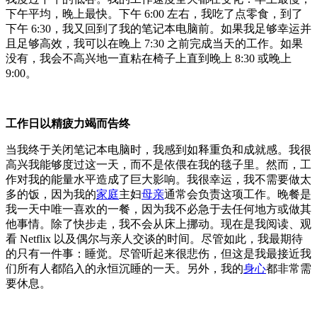
下午平均，晚上最快。
下午 6:00 左右，我吃了点零食，到了
下午 6:30，我又回到了我的笔记本电脑前。
如果我足够幸运并
且足够高效，我可以在晚上 7:30 之前完成当天的工作。
如果
没有，我会不高兴地一直粘在椅子上直到晚上 8:30 或晚上
9:00。
工作日以精疲力竭而告终
当我终于关闭笔记本电脑时，我感到如释重负和成就感。
我很
高兴我能够度过这一天，而不是依偎在我的毯子里。
然而，工
作对我的能量水平造成了巨大影响。
我很幸运，我不需要做太
多的饭，因为我的
家庭
主妇
母亲
通常会负责这项工作。
晚餐是
我一天中唯一喜欢的一餐，因为我不必急于去任何地方或做其
他事情。
除了快步走，我不会从床上挪动。
现在是我阅读、观
看 Netflix 以及偶尔与亲人交谈的时间。
尽管如此，我最期待
的只有一件事：睡觉。
尽管听起来很悲伤，但这是我最接近我
们所有人都陷入的永恒沉睡的一天。
另外，我的
身心
都非常需
要休息。