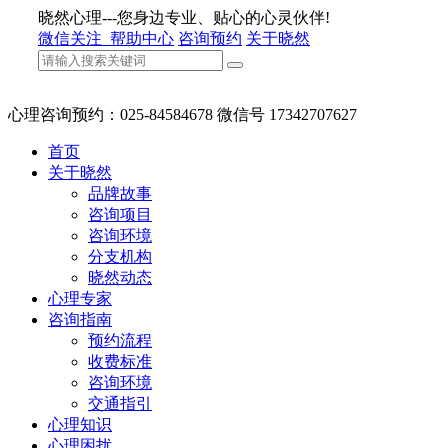
晓然心理---您身边专业、贴心的心灵伙伴!
微信关注
帮助中心
咨询预约
关于晓然
心理咨询预约：025-84584678 微信号 17342707627
首页
关于晓然
品牌故事
咨询项目
咨询环境
分支机构
晓然动态
心理专家
咨询指南
预约流程
收费标准
咨询环境
交通指引
心理知识
心理困扰