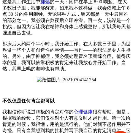
这是我工作生活中
抑郁
的一天：闹钟在早上 8:00 响起。
在大
多数日子里，我能够醒来。
如果我不这样做，我会依赖上午 8
点 30 分的备用闹钟。
无论哪种方式，醒来都是一天中最困难
的部分之一。
我必须在熬夜后立即冲澡。
再一次，
洗澡是一个
挑战，
但因为它让我在精神和身体上感觉更好，所以我每天都
强迫自己去做。
起床后大约两个半小时，我开始工作。
在大多数日子里，为世
界做一些个人和创造性的事情——写作——的想法是令人生畏
的。
另外，
由于
抑郁
症
，我必须处理
冒名顶替综合症
。
值得庆
幸的是，我可以依靠
积极的肯定
来让我放心并开始工作。
当
然，我早上喝的咖啡也有帮助。
不仅仅是任何肯定都可以
我相信你听说过积极的肯定对你的
心理健康
很有帮助。
但是，
根据我的经验，它们仅在对个人有意义时才起作用。
第一次给
肯定的时候，我很懒，用的是流行的。
他们对我不起作用并不
奇怪。
只有当我想到我的挂机并写下我自己的肯定清单时，它