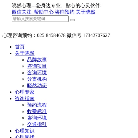
晓然心理---您身边专业、贴心的心灵伙伴!
微信关注
帮助中心
咨询预约
关于晓然
心理咨询预约：025-84584678 微信号 17342707627
首页
关于晓然
品牌故事
咨询项目
咨询环境
分支机构
晓然动态
心理专家
咨询指南
预约流程
收费标准
咨询环境
交通指引
心理知识
心理困扰