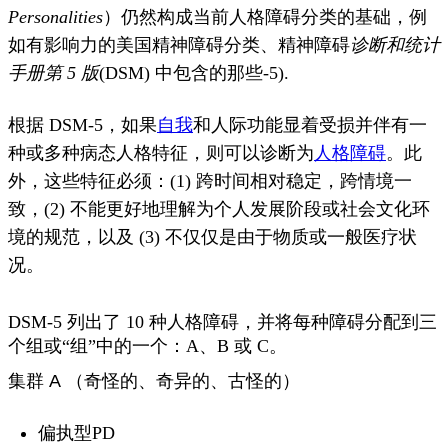
Personalities
）仍然构成当前
人格障碍
分类的基础
，例
如有影响力的美国精神障碍分类、精神障碍
诊断和统计
手册
第 5 版
(DSM) 中包含的那些-5).
根据 DSM-5，如果
自我
和人际功能显着受损并伴有一
种或多种病态人格特征，则可以诊断为
人格障碍
。
此
外，这些特征必须：(1) 跨时间相对稳定，跨情境一
致，(2) 不能更好地理解为个人发展阶段或社会文化环
境的规范，以及 (3) 不仅仅是由于物质或一般医疗状
况。
DSM-5 列出了 10 种人格障碍，并将每种障碍分配到三
个组或“组”中的一个：A、B 或 C。
集群 A
（奇怪的、奇异的、古怪的）
偏执型PD