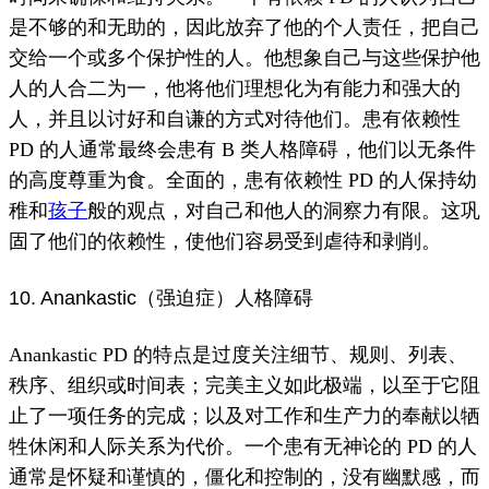
是不够的和无助的，因此放弃了他的个人责任，把自己
交给一个或多个保护性的人。
他想象自己与这些保护他
人的人合二为一，他将他们理想化为有能力和强大的
人，并且以讨好和自谦的方式对待他们。
患有依赖性
PD 的人通常最终会患有 B 类人格障碍，他们以无条件
的高度尊重为食。
全面的，
患有依赖性 PD 的人保持幼
稚和
孩子
般的观点，对自己和他人的洞察力有限。
这巩
固了他们的依赖性，使他们容易受到虐待和剥削。
10. Anankastic（强迫症）人格障碍
Anankastic PD 的特点是过度关注细节、规则、列表、
秩序、组织或时间表；
完美主义
如此极端，以至于它阻
止了一项任务的完成；
以及对工作和
生产力的
奉献
以牺
牲休闲和人际关系为代价。
一个患有无神论的 PD 的人
通常是怀疑和谨慎的，僵化和控制的，没有幽默感，而