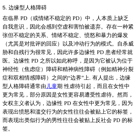
5. 边缘型人格障碍
在临界 PD（或情绪不稳定的 PD）中，人本质上缺乏
自我意识，因此会感到空虚和害怕被遗弃。
存在一种紧
张但不稳定的关系、情绪不稳定、
愤怒
和暴力的
爆发
（尤其是对批评的回应）以及冲动行为的模式。
自杀
威
胁和
自残
行为
很常见，因此许多边缘性 PD 患者经常就
医。
边缘性 PD 之所以如此称呼，是因为它被认为位于
神经性
（焦虑症）障碍和精神病性障碍（例如精神分裂
症和
双相情感障碍
）
之间的“边界”上
.
有人提出，边缘
型人格障碍通常由
儿童
期
性虐待引起
，而且在女性中
更为常见，部分原因是女性更容易遭受性虐待。
然而，
女权主义者认为，边缘性 PD 在女性中更为常见，因为
表现出愤怒和滥交行为的女性往往会被贴上它的标签，
而表现出类似行为的男性往往会被贴上反社会 PD 的标
签。