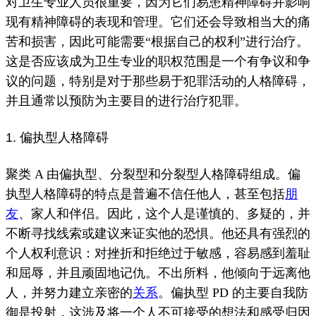
对卫生专业人员很重要，因为它们易患精神障碍并影响
现有精神障碍
的表现和
管理
。
它们还会导致相当大的痛
苦和损害，因此可能需要“根据自己的权利”进行治疗。
这是否应该成为卫生专业的职权范围是一个有争议和争
议的问题，特别是对于那些易于犯罪活动的人格障碍，
并且通常以预防为主要目的进行治疗
犯罪
。
1. 偏执型人格障碍
聚类 A 由偏执型、分裂型和分裂型人格障碍组成。
偏
执型人格障碍的特点是普遍
不信任
他人，甚至包括
朋
友
、家人和伴侣。
因此，这个人是谨慎的、多疑的，并
不断寻找线索或建议来证实他的恐惧。
他还具有强烈的
个人权利意识：对挫折和拒绝过于敏感，容易感到羞耻
和
屈辱
，并且顽固地记仇。
不出所料，他倾向于远离他
人，并努力建立亲密的
关系
。
偏执型 PD 的主要自我防
御是
投射
，这涉及将一个人不可接受的想法和感受归因