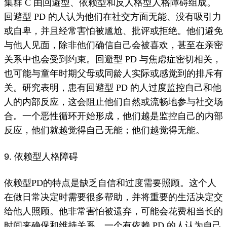
集群 C 由回避型、依赖型和反人格型人格障碍组成。
回避型 PD 的人认为他们在社交方面无能、没有吸引力
或自卑，并且经常害怕被尴尬、批评或拒绝。
他们避免
与他人见面，除非他们确信自己会被喜欢，甚至在亲密
关系中也会受到约束。
回避型 PD 与焦虑症密切相关，
也可能与童年时期父母或同龄人实际或感觉到的排斥有
关。
研究表明，患有回避型 PD 的人过度监控自己和他
人的内部反应，这会阻止他们自然或流畅地参与社交场
合。
一个恶性循环开始形成，他们越是监控自己的内部
反应，他们就越觉得自己无能；
他们越觉得无能。
9. 依赖型人格障碍
依赖型PD的特点是缺乏
自信
和过度需要照顾。
这个人
在做日常决定时需要很多帮助，并将重要的生活决定交
给他人照顾。
他非常害怕被遗弃，可能会花费相当长的
时间来确保和维持关系。
一个有依赖 PD 的人认为自己