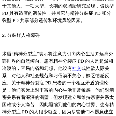
于其他人。
一项大型、长期的双胞胎研究发现，偏执型
PD 具有适度的遗传性，并且它与精神分裂症 PD 和分
裂型 PD 共享部分遗传和环境风险因素。
2. 分裂样人格障碍
术语“精神分裂症”表示将
注意力
引向内心生活并远离外
部世界
的自然倾向
。
患有精神分裂症 PD 的人是超然和
冷漠的，容易内省和
幻想
。
他没有
社交
或
性欲
人际关
系，对他人和社会规范和习俗漠不关心，缺乏情感反
应。
关于精神分裂症 PD 患者的一个相互矛盾的理论
是，他们实际上对丰富的内心生活非常敏感：他们对亲
密关系有着深深的渴望，但发现建立和维持亲密关系太
困难或令人痛苦，因此退缩到他们的内心世界。
患有精
神分裂症 PD 的人很少就医，因为尽管他们不愿意建立