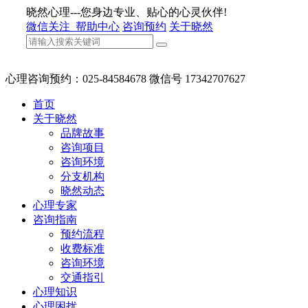
晓然心理---您身边专业、贴心的心灵伙伴!
微信关注
帮助中心
咨询预约
关于晓然
心理咨询预约：025-84584678 微信号 17342707627
首页
关于晓然
品牌故事
咨询项目
咨询环境
分支机构
晓然动态
心理专家
咨询指南
预约流程
收费标准
咨询环境
交通指引
心理知识
心理困扰