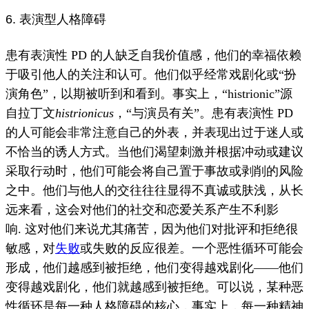
6. 表演型人格障碍
患有表演性 PD 的人缺乏
自我价值
感，
他们的幸福依赖
于吸引他人的关注和认可。
他们似乎经常戏剧化或“扮
演角色”，以期被听到和看到。
事实上，“histrionic”源
自拉丁文
histrionicus
，“与演员有关”。
患有表演性 PD
的人可能会非常注意自己的外表，并表现出过于迷人或
不恰当的诱人方式。
当他们渴望刺激并根据冲动或建议
采取行动时，他们可能会将自己置于事故或剥削的风险
之中。
他们与他人的交往往往显得不真诚或肤浅，从长
远来看，这会对他们的社交和
恋爱关系
产生不利影
响
.
这对他们来说尤其痛苦，因为他们对批评和拒绝很
敏感，对
失败
或失败的反应很差。
一个恶性循环可能会
形成，他们越感到被拒绝，他们变得越戏剧化——他们
变得越戏剧化，他们就越感到被拒绝。
可以说，某种恶
性循环是每一种人格障碍的核心，事实上，每一种精神