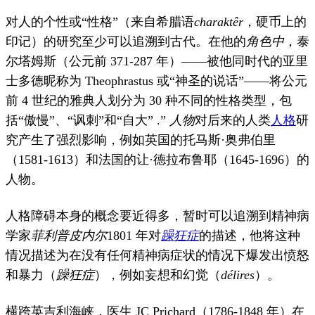
对人的
个性
或“性格”（来自希腊语
charaktêr
，硬币上的
分
电
子
印记）的研究至少可以追溯到古代。
在他的
角色中
，泰
邮
尔塔姆斯（公元前 371-287 年）——被他同时代的亚里
件
士多德昵称为 Theophrastus 或“神圣的说话”——将公元
前 4 世纪的雅典人划分为 30 种不同的性格类型，包
括“傲慢”、“讽刺”和“自大” .”
人物
对后来的人类
人格
研
究产生了强烈影响，例如英国的托马斯·奥弗伯里
（1581-1613）和法国的让·德拉布鲁耶（1645-1696）的
人物。
人格障碍本身的概念要近得多，暂时可以追溯到精神病
学家
菲利普皮内尔
1801 年对
躁狂症
的描述
，他将这种
情况描述为
在没有任何
精神病
症状的情况下
爆发出愤怒
和暴力（
躁狂症
）
，例如妄想和幻觉（
délires
）。
横跨英吉利海峡，医生 JC Prichard（1786-1848 年）在