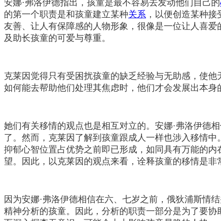
安娜·弗洛伊德指出，孩童是最不容易去发动他们自己的
的第一个职责是和孩童建立某种
关系
，以便创造某种接
友善、让人有保障感的人物形象，很像是一位让人喜爱
及助长孩童的可爱与尊重。
克莱因觉得只有受困扰孩童的缺乏经验与无助感，使他
如何能去帮助他们处理其焦虑时，他们才会发展出本身
她们有关移情的观点也是相互对立的。安娜·弗洛伊德
了。然而，克莱因了解到孩童跟成人一样也涉入移情中
抑郁心智位置占优势之前即已形成，如同具有万能的内
望。因此，以克莱因的观点来看，诠释孩童的移情是非
因为安娜·弗洛伊德相信在六、七岁之前，俄狄浦斯情
精神分析的孩童。因此，分析的职责一部分是为了要协