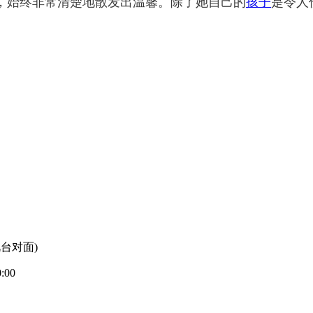
，始终非常清楚地散发出温馨。除了她自己的
孩子
是令人
台对面)
00