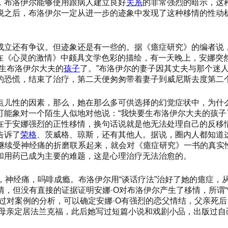
，布洛伊尔能够使用跟病人建立良好
关系
的非常强烈的暗示，这种良
脱之后，布洛伊尔一定从进一步的迹象中发现了这种移情的性动
成立还有争议。但迹象还是有一些的。据《癔症研究》的编者说
斯通在《心灵的激情》中颇具文学色彩的描绘，有一天晚上，安娜
生布洛伊尔大夫的
孩子
了。”布洛伊尔的妻子因其丈夫与那个迷
的恐慌，结束了治疗，第二天便匆匆带着妻子到威尼斯去度第二
点儿性的因素，那么，她在那么多可供选择的幻觉症状中，为什
可能象对一个陌生人似地对他说：
“我快要生布洛伊尔大夫的孩子
在于安娜强烈的正性移情，换句话说就是他无法处理自己的反移情
告诉了
荣格
、茨威格、琼斯，还有其他人。据说，圈内人都知道这
、继续受神经痛的折磨联系起来，就会对《癔症研究》一书的真实
和用药已成为主要的难题，这是心理治疗无法治愈的。
症，神经痛，吗啡成瘾。布洛伊尔用“谈话疗法”治好了她的癔症
，但没有直接的证据证明安娜·O对布洛伊尔产生了移情，所谓“
过对案例的分析，可以确定安娜·O有强烈的恋父情结，父亲死
与母亲定居法兰克福，此后她写过短篇小说和戏剧小品，出版过