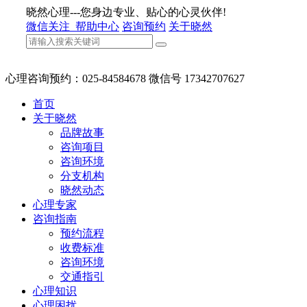
晓然心理---您身边专业、贴心的心灵伙伴!
微信关注
帮助中心
咨询预约
关于晓然
心理咨询预约：025-84584678 微信号 17342707627
首页
关于晓然
品牌故事
咨询项目
咨询环境
分支机构
晓然动态
心理专家
咨询指南
预约流程
收费标准
咨询环境
交通指引
心理知识
心理困扰