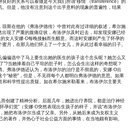
好的关系可以看做是今天我们所谓‘移情’（transference）的
机。但是，他没有注意到这个出乎意料的现象的普遍性，结果
，琼斯在他的《弗洛伊德传》中曾对此有过详细的叙述，希尔施
突然出现了严重的腹痛症状，布洛伊尔及时赶去，却发现安娜已经
人的女人安娜·O每晚接触而生醋意。而这时安娜则产生了怀孕的
个蜜月，在那儿他们怀上了一个女儿，并从此过着幸福的日子。
么偏偏选中了马上要生出她的医生的孩子这个念头呢？她怎么又
了”?当她捧着自己平坦的肚子时，怎么会生出这样的奇想呢？
。弗洛伊德还认为，布洛伊尔的治疗是不彻底的，安娜·O出
个“秘密”，但是，不见得每个人都明白弗洛伊德的意思。如果
性和科学性提出质疑。如在希尔施米勒看来，布洛伊尔主要关
，从而创建了精神分析。后面几年，她进出疗养院，都是治疗神经
怀孕幻觉”（安娜·O突然表现出生孩子的样子，并说“布洛伊尔
后，她把布洛伊尔当成了父亲。另外，从她后来成为女权主义
自己的著作，并热心于社会公益方面的事情，在当地颇有影响。