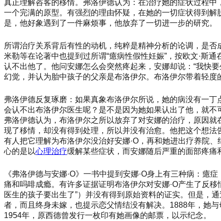
真正理解咨客的移情。弗洛伊德认为：在治疗她的症状过程中
一个完满的原型。有强烈的理由怀疑，在她的一切症状得到解
是，他好象遇到了一件麻烦事，他放弃了一切进一步的研究。
所谓治疗关系背后有性的动机，纯粹是精神分析的论调，是否
米勒等在论著中也提到过所谓
“癔病性假性妊娠”，按欧文·
认不出他了。他问安娜怎么会突然疼起来，安娜却说：“我快要
幻觉，并认为胎中孩子的父亲是布洛伊尔。布洛伊尔带着轻度
弗洛伊德反复琢磨：如果真象布洛伊尔所说，她的病没有一丁
会认不出布洛伊尔医生呢？是不是因为她如果认出了他，就不
弗洛伊德认为，布洛伊尔之所以放弃了对安娜的治疗，原因就
现了移情，却没有得到处理，所以并没有治愈。他把这个想法
有人把它理解为布洛伊尔没治好安娜·O，再和她进出疗养院
心的是以
心理治疗
缓解某些症状，而安娜随后严重的面部疼痛
《弗洛伊德与安娜
·O》一书中提到安娜·O身上有三种病：癔
痛和吗啡成瘾。有许多证据证明布洛伊尔对安娜·O产生了反移情
医生的孩子要出生了”）并没有得到原始资料的证实。但是，通
者，而且终身未嫁，也提示恋父情结没有解决。1888年，她
1954年，原西德曾发行一枚印有她画像的邮票，以示纪念。