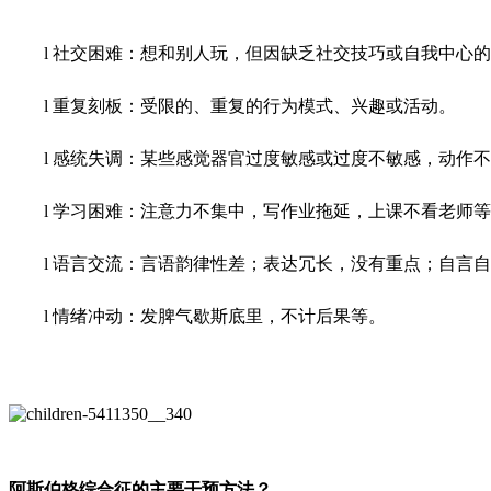
l
社交困难：想和别人玩，但因缺乏社交技巧或自我中心的
l
重复刻板：受限的、重复的行为模式、兴趣或活动。
l
感统失调：某些感觉器官过度敏感或过度不敏感，动作不
l
学习困难：注意力不集中，写作业拖延，上课不看老师等
l
语言交流：言语韵律性差；表达冗长，没有重点；自言自
l
情绪冲动：发脾气歇斯底里，不计后果等。
阿斯伯格综合征的主要干预方法？