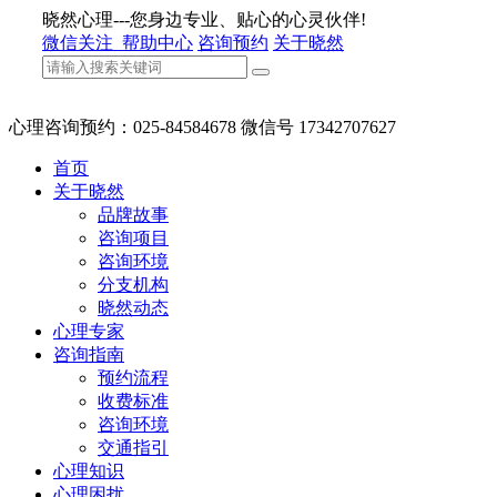
晓然心理---您身边专业、贴心的心灵伙伴!
微信关注
帮助中心
咨询预约
关于晓然
心理咨询预约：025-84584678 微信号 17342707627
首页
关于晓然
品牌故事
咨询项目
咨询环境
分支机构
晓然动态
心理专家
咨询指南
预约流程
收费标准
咨询环境
交通指引
心理知识
心理困扰