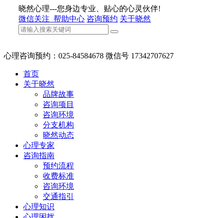
晓然心理---您身边专业、贴心的心灵伙伴!
微信关注
帮助中心
咨询预约
关于晓然
心理咨询预约：025-84584678 微信号 17342707627
首页
关于晓然
品牌故事
咨询项目
咨询环境
分支机构
晓然动态
心理专家
咨询指南
预约流程
收费标准
咨询环境
交通指引
心理知识
心理困扰