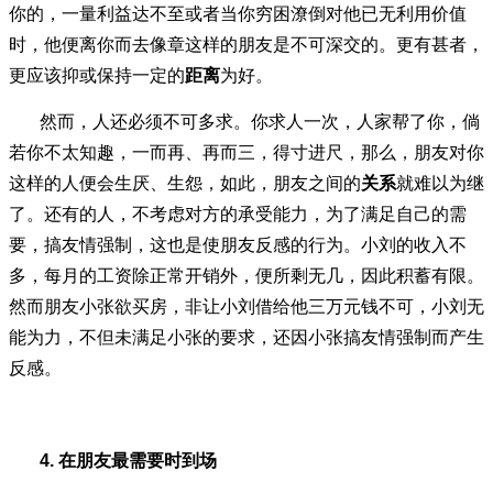
你的，一量利益达不至或者当你穷困潦倒对他已无利用价值
时，他便离你而去像章这样的朋友是不可深交的。更有甚者，
更应该抑或保持一定的
距离
为好。
然而，人还必须不可多求。你求人一次，人家帮了你，倘
若你不太知趣，一而再、再而三，得寸进尺，那么，朋友对你
这样的人便会生厌、生怨，如此，朋友之间的
关系
就难以为继
了。还有的人，不考虑对方的承受能力，为了满足自己的需
要，搞友情强制，这也是使朋友反感的行为。小刘的收入不
多，每月的工资除正常开销外，便所剩无几，因此积蓄有限。
然而朋友小张欲买房，非让小刘借给他三万元钱不可，小刘无
能为力，不但未满足小张的要求，还因小张搞友情强制而产生
反感。
4.
在朋友最需要时到场