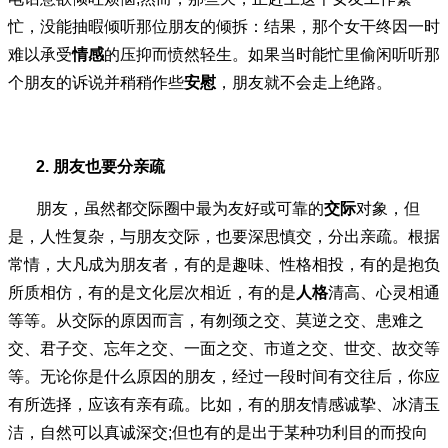
忙，没能抽暇倾听那位朋友的倾拆：结果，那个女干终因一时
难以承受
情感
的压抑而愤然轻生。如果当时能忙里偷闲听听那
个朋友的诉说并稍稍作些
安慰
，朋友就不会走上绝路。
2.
朋友也要分亲疏
朋友，虽然都交际圈中最为友好或可靠的
交际
对象，但
是，人性复杂，与朋友交际，也要深思慎交，分出亲疏。根据
常情，大凡成为朋友者，有的是趣味、性格相投，有的是抱负
所质相仿，有的是文化层次相近，有的是
人格
清高、心灵相通
等等。从交际的原因而言，有刎颈之交、莫逆之交、患难之
交、君子交、忘年之交、一面之交、市道之交、世交、故交等
等。无论你是什么原因的朋友，经过一段时间有
交往后，你应
有所选择，应该有亲有疏。比如，有的朋友情感诚挚、冰清玉
洁，自然可以真诚深交
;
但也有的是出于某种功利目的而投向