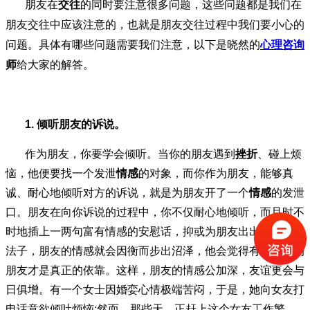
朋友在
交往
的同时要注意很多问题，这些问题都是我们在
朋友交往中应该注意的，也就是朋友交往过程中我们要小心的
问题。具体有哪些问题需要我们注意，以下是晓然的
心理咨询
师
给大家的解答。
1.
倾听
朋友
的诉说。
作为朋友，你要学会倾听。当你的朋友遇到
挫折
、碰上烦
恼，他便要找一个发泄
情感
的对象，而你作为朋友，能够真
诚、耐心地倾听对方的诉说，就是为朋友开了一个
情感
的发泄
口。朋友在向你诉说的过程中，你不仅耐心地倾听，而且时不
时地插上一两句富有情感的安慰话，抑或为朋友出出点子想想
法子，朋友的情感就会因衡而步出沼泽，他会觉得有你这样的
朋友才是真正的依靠。这样，朋友的情感公加深，友谊更会与
日俱增。有一个女士因婚娈心情极端苦闷，于是，她向女友打
电话意欲倾吐烦恼
;
然而，那些天，正赶上这个女友工作繁