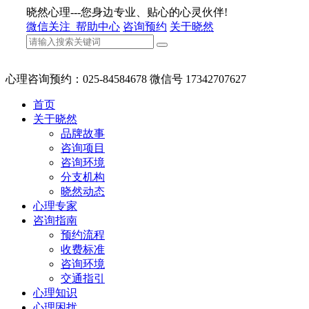
晓然心理---您身边专业、贴心的心灵伙伴!
微信关注
帮助中心
咨询预约
关于晓然
心理咨询预约：025-84584678 微信号 17342707627
首页
关于晓然
品牌故事
咨询项目
咨询环境
分支机构
晓然动态
心理专家
咨询指南
预约流程
收费标准
咨询环境
交通指引
心理知识
心理困扰