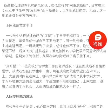
该高校心理咨询机构的老师说，类似这样的“网络成瘾症”，目前在大
学生及中学生中的“发病率”正不断攀升，让学生感到痛苦、无助，这一
现象正引起多方的关注。
上网成瘾荒废学业
一位学生这样描述自己的“症状”：平日里无精打采，一上网就处于
亢奋状态。每天虽然告诫自己不要泡吧了，可一到傍晚，还是不由自
主地走进网吧，一玩就玩到了凌晨，想停也停不下来。刚进大学时成
绩还不错，后来“红灯”越挂越多，差点被除名，学校最后同意让我试读
一学期。爸妈为了管住我，甚至在学校附近租了房子住下来。
“真可惜！”一些高校分管学生工作的老师感叹：现在因成绩不合格而
退学、试读或留级的学生中，由于网络成瘾而荒废学业的占70％以
上。大量的时间花在网上，哪有精力和时间来读书？从中学到大学，
学习环境和方法的变化很大，学生如果不能把握自己，上网成瘾，浪
费了宝贵的学习机会，人生的轨迹恐怕就大不一样了。
人际交往
能力减退
有位学生告诉记者，他心情不好时，常常上网发“帖子”，召来了许