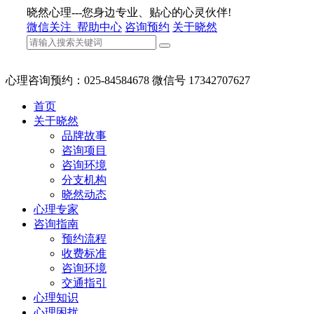
晓然心理---您身边专业、贴心的心灵伙伴!
微信关注
帮助中心
咨询预约
关于晓然
心理咨询预约：025-84584678 微信号 17342707627
首页
关于晓然
品牌故事
咨询项目
咨询环境
分支机构
晓然动态
心理专家
咨询指南
预约流程
收费标准
咨询环境
交通指引
心理知识
心理困扰