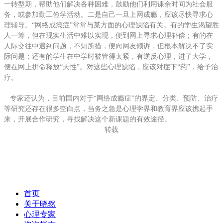
一转型期，帮助他们解决各种困难，鼓励他们利用课余时间为社会服
务，或参加勤工俭学活动。二是自己一旦上网成瘾，应该尽快寻求心
理辅导。“网络成瘾症”常常与某方面的心理缺陷有关。有的学生渴望胜
人一筹，但在现实生活中难以实现，便到网上寻求心理补偿；有的在
人际交往中遇到问题，不知所措，便向网友倾诉，但根本解决不了实
际问题；还有的学生在中学时被管得太紧，有逆反心理，进了大学，
便在网上拼命释放“天性”。对这些心理缺陷，应该对症下“药”，给予治
疗。
专家还认为，目前国内对于“网络成瘾症”的界定、分类、预防、治疗
等研究还存在很多空白点，当务之急是心理学界和教育界应该携起手
来，开展合作研究，寻找解决这个新课题的有效途径。
转载
首页
关于晓然
心理专家