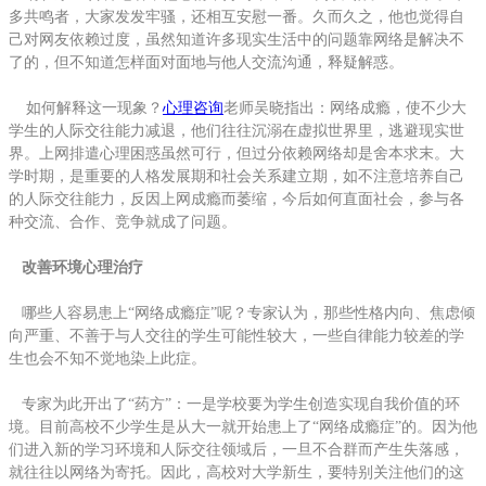
多共鸣者，大家发发牢骚，还相互安慰一番。久而久之，他也觉得自
己对网友依赖过度，虽然知道许多现实生活中的问题靠网络是解决不
了的，但不知道怎样面对面地与他人交流沟通，释疑解惑。
如何解释这一现象？
心理咨询
老师吴晓指出：网络成瘾，使不少大
学生的人际交往能力减退，他们往往沉溺在虚拟世界里，逃避现实世
界。上网排遣心理困惑虽然可行，但过分依赖网络却是舍本求末。大
学时期，是重要的人格发展期和社会关系建立期，如不注意培养自己
的人际交往能力，反因上网成瘾而萎缩，今后如何直面社会，参与各
种交流、合作、竞争就成了问题。
改善环境心理治疗
哪些人容易患上“网络成瘾症”呢？专家认为，那些性格内向、焦虑倾
向严重、不善于与人交往的学生可能性较大，一些自律能力较差的学
生也会不知不觉地染上此症。
专家为此开出了“药方”：一是学校要为学生创造实现自我价值的环
境。目前高校不少学生是从大一就开始患上了“网络成瘾症”的。因为他
们进入新的学习环境和人际交往领域后，一旦不合群而产生失落感，
就往往以网络为寄托。因此，高校对大学新生，要特别关注他们的这