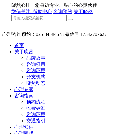
晓然心理---您身边专业、贴心的心灵伙伴!
微信关注
帮助中心
咨询预约
关于晓然
心理咨询预约：025-84584678 微信号 17342707627
首页
关于晓然
品牌故事
咨询项目
咨询环境
分支机构
晓然动态
心理专家
咨询指南
预约流程
收费标准
咨询环境
交通指引
心理知识
心理困扰