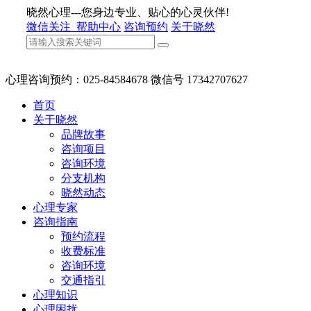
晓然心理---您身边专业、贴心的心灵伙伴!
微信关注
帮助中心
咨询预约
关于晓然
心理咨询预约：025-84584678 微信号 17342707627
首页
关于晓然
品牌故事
咨询项目
咨询环境
分支机构
晓然动态
心理专家
咨询指南
预约流程
收费标准
咨询环境
交通指引
心理知识
心理困扰