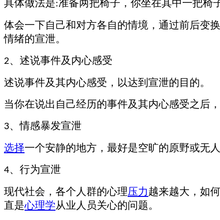
具体做法是
准备两把椅子，
你
坐在其中一把椅
:
体会一下
自己和对方各自的情境，通过前后变
情绪的宣泄。
、
述说事件及内心感受
2
述说事件及其内心感受，以达到宣泄的目的。
当你
在说出自己经历的事件及其内心感受之后
、
情感暴发宣泄
3
选择
一个安静的地方，最好是空旷的原野或无
、
行为宣泄
4
现代社会，各个人群的心理
压力
越来越大，如
直是
心理学
从业人员
关心的问题。