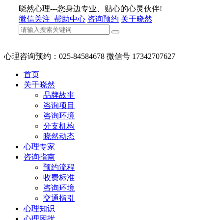
晓然心理---您身边专业、贴心的心灵伙伴!
微信关注
帮助中心
咨询预约
关于晓然
心理咨询预约：025-84584678 微信号 17342707627
首页
关于晓然
品牌故事
咨询项目
咨询环境
分支机构
晓然动态
心理专家
咨询指南
预约流程
收费标准
咨询环境
交通指引
心理知识
心理困扰