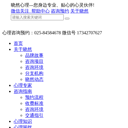
晓然心理---您身边专业、贴心的心灵伙伴!
微信关注
帮助中心
咨询预约
关于晓然
心理咨询预约：025-84584678 微信号 17342707627
首页
关于晓然
品牌故事
咨询项目
咨询环境
分支机构
晓然动态
心理专家
咨询指南
预约流程
收费标准
咨询环境
交通指引
心理知识
心理困扰