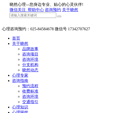
晓然心理---您身边专业、贴心的心灵伙伴!
微信关注
帮助中心
咨询预约
关于晓然
心理咨询预约：025-84584678 微信号 17342707627
首页
关于晓然
品牌故事
咨询项目
咨询环境
分支机构
晓然动态
心理专家
咨询指南
预约流程
收费标准
咨询环境
交通指引
心理知识
心理困扰