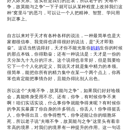
好人际关系。这实在是我们的悲哀，所以老子的“夫唯不
争，故莫能与之争”一下子就可以从某种程度上改掉我们这
种“窝里斗”的恶习，可以让一个人把精神、智慧、学问用
到正事上。
自古以来对于天才有各种各样的说法，一种最简单也是大
家都很信奉、我觉得也讲得很好的说法，是“天才即勤
奋”。这话当然说得好，天才你不能光靠你
妈妈
生你的时候
的那点本钱，你得勤奋；还有一种说法是：天才是一份的
天分加九十九分的汗水。这个说得也非常好，但是我要给
它下一个个人化的定义，我说天才就是集中精力的本领。
很简单，能把你所有的精力集中在某一个两个点上，你再
笨也肯定能把事情办好，且能办得比别人出色。
所以这个“夫唯不争，故莫能与之争”，如果我们好好地领
会，真能终身受用不尽。还有，你争，有时候你争不来
啊！咱们实话实说，什么事你争就能争得来呢？有时候你
的争其实暴露了你自身的许多弱点，你丢人！你争得挺丢
人，你争得出丑，你争得憋气，你争还能让你的细胞坏
死，所以老子说“夫唯不争，故莫能与之争”这里头有着非
常高的境界，对我们的境界有一种提升的作用。这一句话