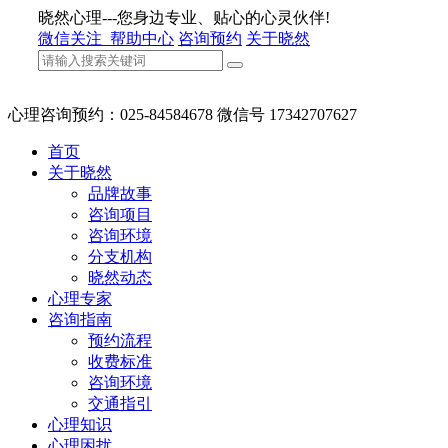
晓然心理---您身边专业、贴心的心灵伙伴!
微信关注
帮助中心
咨询预约
关于晓然
心理咨询预约：025-84584678 微信号 17342707627
首页
关于晓然
品牌故事
咨询项目
咨询环境
分支机构
晓然动态
心理专家
咨询指南
预约流程
收费标准
咨询环境
交通指引
心理知识
心理困扰