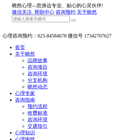
晓然心理---您身边专业、贴心的心灵伙伴!
微信关注
帮助中心
咨询预约
关于晓然
心理咨询预约：025-84584678 微信号 17342707627
首页
关于晓然
品牌故事
咨询项目
咨询环境
分支机构
晓然动态
心理专家
咨询指南
预约流程
收费标准
咨询环境
交通指引
心理知识
心理困扰