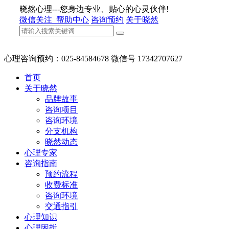
晓然心理---您身边专业、贴心的心灵伙伴!
微信关注
帮助中心
咨询预约
关于晓然
心理咨询预约：025-84584678 微信号 17342707627
首页
关于晓然
品牌故事
咨询项目
咨询环境
分支机构
晓然动态
心理专家
咨询指南
预约流程
收费标准
咨询环境
交通指引
心理知识
心理困扰