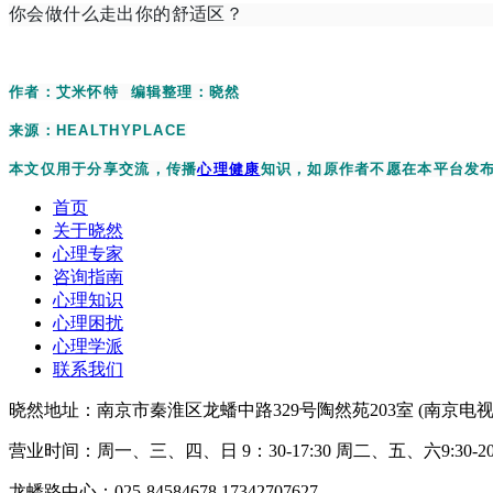
你会做什么走出你的舒适区？
作者：艾米怀特 编辑整理：晓然
来源：HEALTHYPLACE
本文仅用于分享交流，传播
心理健康
知识，如原作者不愿在本平台发
首页
关于晓然
心理专家
咨询指南
心理知识
心理困扰
心理学派
联系我们
晓然地址：南京市秦淮区龙蟠中路329号陶然苑203室 (南京电视
营业时间：周一、三、四、日 9：30-17:30 周二、五、六9:30-20:
龙蟠路中心：025-84584678 17342707627