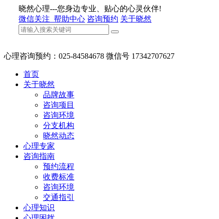
晓然心理---您身边专业、贴心的心灵伙伴!
微信关注
帮助中心
咨询预约
关于晓然
心理咨询预约：025-84584678 微信号 17342707627
首页
关于晓然
品牌故事
咨询项目
咨询环境
分支机构
晓然动态
心理专家
咨询指南
预约流程
收费标准
咨询环境
交通指引
心理知识
心理困扰