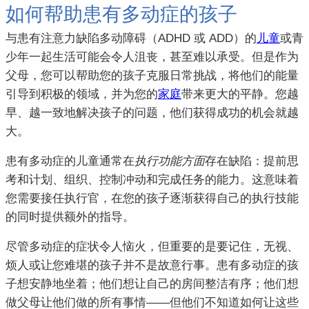
如何帮助患有多动症的孩子
与患有注意力缺陷多动障碍（ADHD 或 ADD）的
儿童
或青
少年一起生活可能会令人沮丧，甚至难以承受。
但是作为
父母，您可以帮助您的孩子克服日常挑战，将他们的能量
引导到积极的领域，并为您的
家庭
带来更大的平静。
您越
早、越一致地解决孩子的问题，他们获得成功的机会就越
大。
患有多动症的儿童
通常在
执行功能方面
存在缺陷
：提前思
考和计划、组织、控制冲动和完成任务的能力。
这意味着
您需要接任执行官，在您的孩子逐渐获得自己的执行技能
的同时提供额外的指导。
尽管多动症的症状令人恼火，但重要的是要记住，无视、
烦人或让您难堪的孩子并不是故意行事。
患有多动症的孩
子想安静地坐着；
他们想让自己的房间整洁有序；
他们想
做父母让他们做的所有事情——但他们不知道如何让这些