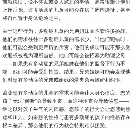
前就说话，说不体贴或令人尴尬的事情。
通常很难让他们
上床睡觉。
过度活跃的儿童可能会在房子周围撕扯，甚至
将自己置于身体危险之中。
由于这些行为，多动症儿童的兄弟姐妹面临着许多挑战。
他们的需求往往比多动症儿童的需求少。
当他们犯错时，
他们可能会受到更严厉的斥责，他们的成功可能不那么受
欢迎或被视为理所当然。
他们可能会被招募为助理父母
——如果患有多动症的兄弟姐妹在他们的监督下行为不
端，他们可能会受到指责。
结果，兄弟姐妹可能会发现他
们对患有多动症的兄弟或姐妹的爱夹杂着嫉妒和怨恨。
监测患有多动症的儿童的需求可能会让人身心俱疲。
您的
孩子无法“倾听”会导致沮丧，而这种沮丧会导致愤怒——
继之以对孩子生气的内疚感。
您孩子的行为会让您感到焦
虑和压力。
如果您的性格与患有多动症的孩子的性格存在
根本差异，那么他们的行为就会特别难以接受。