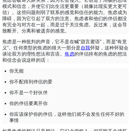
焦虑会破坏人际关系，因为它会侵入。
它创造了
消极的思维
模式
和信念，并使它们比生活更重要（就像比现实更大更可
信）。
这些问题削弱了联系的感觉和信任的能力。
焦虑成为
障碍，因为它引起了双方的注意。
焦虑者和他们的伴侣都没
有完全与对方在一起，而是过于关注焦虑。
反过来，这会导
致断开、分离和被遗弃的感觉。
焦虑是一种批判的声音，它不是在喊“甜言蜜语”，而是“有意
义”。
任何
类型的焦虑的
很大一部分
是
自我
怀疑，这种怀疑会
谈论双方的理性想法和言语。
焦虑
的伴侣持有的焦虑的想法
和信念会说这样的话：
你无能
你不配得到伴侣的爱
你不是一个好伙伴
你的伴侣要离开你
你应该保护你的伴侣，这样他们就不会发生任何不好的
事情