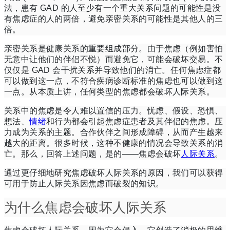
法，患有 GAD 的人至少有一个重大关系问题的可能性是没
有焦虑症的人的两倍，避免亲密关系的可能性是其他人的三
倍。
亲密关系是健康关系的重要组成部分。
由于焦虑（例如害怕
无意中让他们的伴侣不悦）而避免它，可能会破坏交易。
不
仅仅是 GAD 会干扰关系并导致他们的消亡。
任何
焦虑症
都
可以做到这一点，不符合疾病诊断标准的
焦虑
也可以做到这
一点。
从本质上讲，任何类型的焦虑都会破坏人际关系。
关系中的焦虑是令人难以置信的压力。
忧虑、假设、恐惧、
想法、
情绪
和行为都会引起焦虑症患者及其伴侣的焦虑。
压
力成为关系的主题。
合作伙伴之间形成障碍，从而产生越来
越大的距离。
很多时候，这种不健康的情况会导致关系的消
亡。
那么，回答上述问题，是的——焦虑会破坏
人际关系
。
通过更仔细地研究焦虑破坏人际关系的原因，我们可以获得
可用于防止人际关系因焦虑而破裂的知识。
为什么焦虑会破坏人际关系