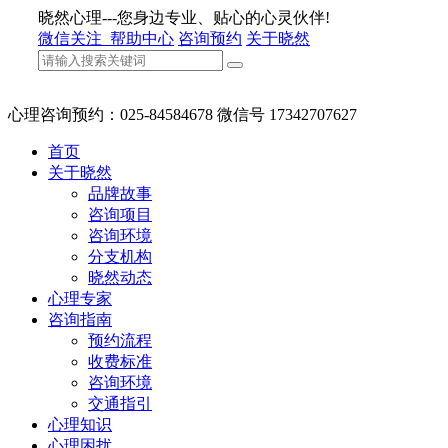
晓然心理---您身边专业、贴心的心灵伙伴!
微信关注
帮助中心
咨询预约
关于晓然
心理咨询预约：025-84584678 微信号 17342707627
首页
关于晓然
品牌故事
咨询项目
咨询环境
分支机构
晓然动态
心理专家
咨询指南
预约流程
收费标准
咨询环境
交通指引
心理知识
心理困扰