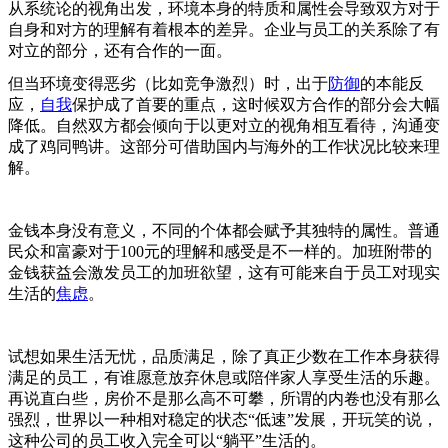
从系统论的视角出发，环境本身的特质和属性会导致双方对于
自身和对方的理解有着根本的差异。企业与员工的关系除了有
对立的部分，还有合作的一面。
但当环境变得恶劣（比如竞争激烈）时，出于
防御
的本能反
应，
自我
保护成了首要的重点，这时候双方合作的部分会大幅
降低。自然双方都会倾向于以更对立的视角相互看待，沟通变
成了鸡同鸭讲。这部分可借助国内与海外的工作状况比较来理
解。
金钱本身没有意义，不同的个体都会赋予其独特的属性。普通
民众和富豪对于100元的理解和感受是不一样的。加班附带的
金钱获益会激发员工的加班欲望，这有可能来自于员工对现实
生活的
焦虑
。
试想如果生活无忧，品质满足，除了真正少数在工作本身获得
满足的员工，有谁愿意放弃休息或陪伴家人享受生活的乐趣。
再说直白些，房价不是那么高不可攀，所谓的内卷也没有那么
强烈，世界以一种相对稳定的状态“低速”发展，开玩笑的说，
这种公司的员工收入完全可以“躺平”生活的。