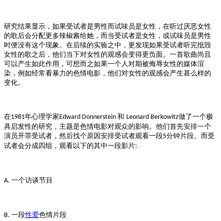
研究结果显示，如果受试者是男性而试味员是女性，在听过厌恶女性
的歌后会分配更多辣椒酱给她，而当受试者是女性，或试味员是男性
时便没有这个现象。在后续的实验之中，更发现如果受试者听完抵毁
女性的歌之后，他们当下对女性的观感会变得更负面。一首歌曲尚且
可以产生如此作用，可想而之如果一个人对期被侮辱女性的媒体渲
染，例如经常看暴力的色情电影，他们对女性的观感会产生甚么样的
变化。
在
年心理学家
和
做了一个极
1981
Edward Donnerstein
Leonard Berkowitz
具启发性的研究，主题是色情电影对观众的影响。他们首先安排一个
演员开罪受试者，然后找个原因安排受试者观看一段
分钟片段。而受
5
试者会分成四组，观看以下的其中一段影片
:
一个访谈节目
A.
一段
性爱
色情片段
B.