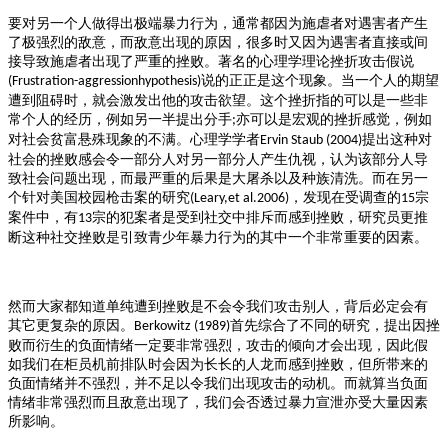
要对另一个人做得出极端暴力行为，通常都因为施虐者对遇害者产生
了极强烈的敌意，而敌意出现的原因，很多时又因为遇害者直接或间
接导致施虐者出现了严重的挫败。著名的心理学理论挫折攻击假说
说的正正是这个现象。当一个人的期望
(Frustration-aggressionhypothesis)
遭到阻碍时，就会激发出他的攻击欲望。这个挫折指的可以是一些非
常个人的经历，例如另一半提出分手
亦可以是宏观的挫折感觉，例如
;
对社会贫富悬殊现象的不满。心理学学者
提出这种对
Ervin Staub (2004)
社会的挫败感会令一部分人对另一部分人产生仇视，认为该部分人导
致社会问题出现，而最严重的后果是大屠杀以及种族清洗。而在另一
个针对美国校园枪击案的研究
，发现在受调查的
宗
(Leary,et al.2006)
15
案件中，有
宗的犯案者是受到社交中排斥而感到挫败，研究员更推
13
断这种社交挫败是引致青少年暴力行为的其中一个非常重要的因素。
然而大家都知道单纯遭到挫败是不会令我们攻击别人，背后必定会有
其它更复杂的原因。
首先综合了不同的研究，提出因挫
Berkowitz (1989)
败而衍生的负面情绪一定要非常强烈，攻击的倾向才会出现，因此假
如我们在柜员机前排队时会因为长长的人龙而感到挫败，但所带来的
负面情绪并不强烈，并不足以令我们出现攻击的动机。而就算当负面
情绪非常强烈而且敌意出现了，我们会否透过暴力宣泄亦受大量因素
所影响。