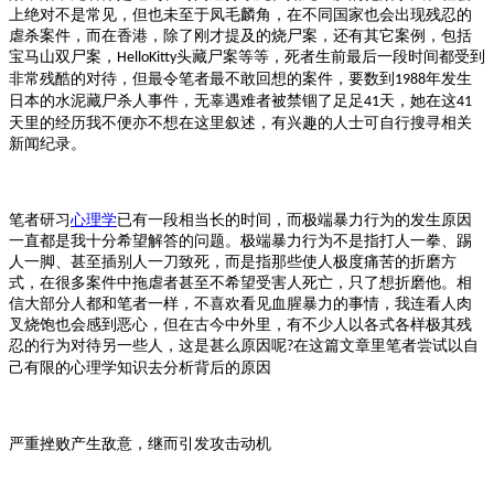
上绝对不是常见，但也未至于凤毛麟角，在不同国家也会出现残忍的
虐杀案件，而在香港，除了刚才提及的烧尸案，还有其它案例，包括
宝马山双尸案，
头藏尸案等等，死者生前最后一段时间都受到
HelloKitty
非常残酷的对待，但最令笔者最不敢回想的案件，要数到
年发生
1988
日本的水泥藏尸杀人事件，无辜遇难者被禁锢了足足
天，她在这
41
41
天里的经历我不便亦不想在这里叙述，有兴趣的人士可自行搜寻相关
新闻纪录。
笔者研习
心理学
已有一段相当长的时间，而极端暴力行为的发生原因
一直都是我十分希望解答的问题。极端暴力行为不是指打人一拳、踢
人一脚、甚至插别人一刀致死，而是指那些使人极度痛苦的折磨方
式，在很多案件中拖虐者甚至不希望受害人死亡，只了想折磨他。相
信大部分人都和笔者一样，不喜欢看见血腥暴力的事情，我连看人肉
叉烧饱也会感到恶心，但在古今中外里，有不少人以各式各样极其残
忍的行为对待另一些人，这是甚么原因呢
在这篇文章里笔者尝试以自
?
己有限的心理学知识去分析背后的原因
严重挫败产生敌意，继而引发攻击动机