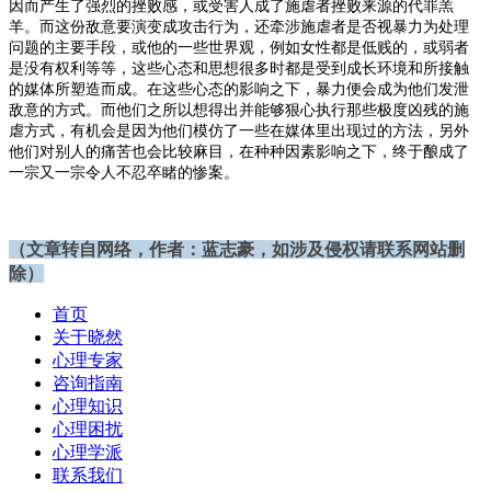
因而产生了强烈的挫败感，或受害人成了施虐者挫败来源的代罪羔
羊。而这份敌意要演变成攻击行为，还牵涉施虐者是否视暴力为处理
问题的主要手段，或他的一些世界观，例如女性都是低贱的，或弱者
是没有权利等等，这些心态和思想很多时都是受到成长环境和所接触
的媒体所塑造而成。在这些心态的影响之下，暴力便会成为他们发泄
敌意的方式。而他们之所以想得出并能够狠心执行那些极度凶残的施
虐方式，有机会是因为他们模仿了一些在媒体里出现过的方法，另外
他们对别人的痛苦也会比较麻目，在种种因素影响之下，终于酿成了
一宗又一宗令人不忍卒睹的惨案。
（文章转自网络，作
者：蓝志豪，如涉及
侵权请联系网站删
除）
首页
关于晓然
心理专家
咨询指南
心理知识
心理困扰
心理学派
联系我们