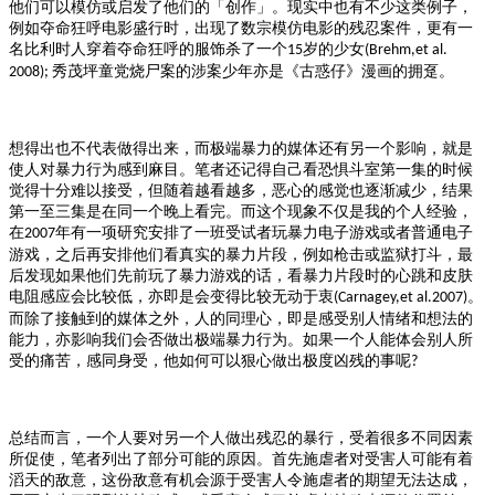
他们可以模仿或启发了他们的「创作」。现实中也有不少这类例子，
例如夺命狂呼电影盛行时，出现了数宗模仿电影的残忍案件，更有一
名比利时人穿着夺命狂呼的服饰杀了一个
岁的少女
15
(Brehm,et al.
秀茂坪童党烧尸案的涉案少年亦是《古惑仔》漫画的拥趸。
2008);
想得出也不代表做得出来，而极端暴力的媒体还有另一个影响，就是
使人对暴力行为感到麻目。笔者还记得自己看恐惧斗室第一集的时候
觉得十分难以接受，但随着越看越多，恶心的感觉也逐渐减少，结果
第一至三集是在同一个晚上看完。而这个现象不仅是我的个人经验，
在
年有一项研究安排了一班受试者玩暴力电子游戏或者普通电子
2007
游戏，之后再安排他们看真实的暴力片段，例如枪击或监狱打斗，最
后发现如果他们先前玩了暴力游戏的话，看暴力片段时的心跳和皮肤
电阻感应会比较低，亦即是会变得比较无动于衷
。
(Carnagey,et al.2007)
而除了接触到的媒体之外，人的同理心，即是感受别人情绪和想法的
能力，亦影响我们会否做出极端暴力行为。如果一个人能体会别人所
受的痛苦，感同身受，他如何可以狠心做出极度凶残的事呢
?
总结而言，一个人要对另一个人做出残忍的暴行，受着很多不同因素
所促使，笔者列出了部分可能的原因。首先施虐者对受害人可能有着
滔天的敌意，这份敌意有机会源于受害人令施虐者的期望无法达成，