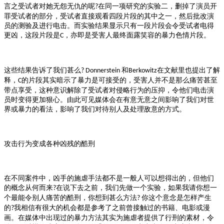
言之受试者对她无怨无仇的呢
在同一项研究的实验二，删掉了演员开
?
罪受试者的部分，受试者直接观看四段片段的其中之一，然后批改演
员的测验及进行电击。而实验结果显示只有一段片段会令受试者电得
更凶，这段片段是
，亦即是受害人最终面露笑容的暴力色情片段。
C
这些结果告诉了我们甚么
和
在文献里也提出了解
? Donnerstein
Berkowitz
释，
的片段其实暗示了暴力是可接受的，受害人并不是那么痛苦甚至
C
带点享受，这种意识解除了受试者对侵略行为的压抑，令他们电击演
员时变得更加狠心。由此可见媒体会在有意无意之间影响了我们对世
界或暴力的看法，影响了我们对待别人及处理敌意的方式。
攻击行为变成各种凶残的酷刑
在不同案件中，凶手的施虐手法都不是一般人可以想得出的，但他们
的概念从何而来
在说下去之前，我们先做一个实验，如果我请你想一
?
个最能令别人痛苦的酷刑，你想到甚么方法
你这个意念是怎样产生
?
的
我相信有很大的机会都是参考了之前曾接触过的书籍、电影或漫
?
画。在媒体中出现过的暴力方法其实为施虐者提供了行刑的素材，令