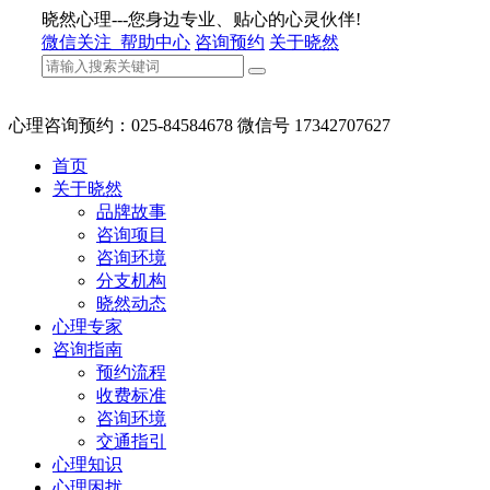
晓然心理---您身边专业、贴心的心灵伙伴!
微信关注
帮助中心
咨询预约
关于晓然
心理咨询预约：025-84584678 微信号 17342707627
首页
关于晓然
品牌故事
咨询项目
咨询环境
分支机构
晓然动态
心理专家
咨询指南
预约流程
收费标准
咨询环境
交通指引
心理知识
心理困扰