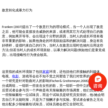
敌意转化成暴力行为
提出了一个敌意行为的理论模式，当一个人出现了敌意
Franken (2007)
之后，他可能会直接攻击威胁的来源，或者用其它方式处理自己的敌
意，例如离开等等。会出现这个分野的原因，当时人的成长环境有着
非常重要的影响，如果他身处的环境鼓励温和的解决问题，身边有良
好榜样，提倡约束自己的行为，当时人在敌意出现时也倾向沿用这些
方法
但若当时人的成长环境鼓励，以暴力解决问题
例如他们是童党成
;
(
员
，出现侵略性行为便会较高。
)
这里指的成长环境除了包括
家庭
环境，还包括他们所接触的到媒体。
电视、
电影
、游戏等会在不知不觉之间塑造了我们对世界的认知。有
一个研究是针对歌曲对人的影响
，受试者被
(Fischer& Greitemeyer,2006)
分成两组，一组听一些攻击女性的歌，另一组听一些中立的歌曲，之
后受试者会参与另一个声称是有关辣椒酱的市场调查，他们负责分配
一些辣椒酱给一位试味员，而这个试味员是研究员安排的，他
她会明
/
言自己不太能吃辣，只是为了报酬才参与实验。受试者会被告之无论
他分配多少辣椒酱给试味员，试味员都会把它全部吃完。