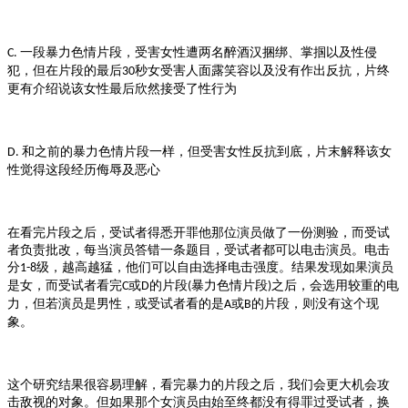
一段暴力色情片段，受害女性遭两名醉酒汉捆绑、掌掴以及性侵
C.
犯，但在片段的最后
秒女受害人面露笑容以及没有作出反抗，片终
30
更有介绍说该女性最后欣然接受了性行为
和之前的暴力色情片段一样，但受害女性反抗到底，片末解释该女
D.
性觉得这段经历侮辱及恶心
在看完片段之后，受试者得悉开罪他那位演员做了一份测验，而受试
者负责批改，每当演员答错一条题目，受试者都可以电击演员。电击
分
级，越高越猛，他们可以自由选择电击强度。结果发现如果演员
1-8
是女，而受试者看完
或
的片段
暴力色情片段
之后，会选用较重的电
C
D
(
)
力，但若演员是男性，或受试者看的是
或
的片段，则没有这个现
A
B
象。
这个研究结果很容易理解，看完暴力的片段之后，我们会更大机会攻
击敌视的对象。但如果那个女演员由始至终都没有得罪过受试者，换