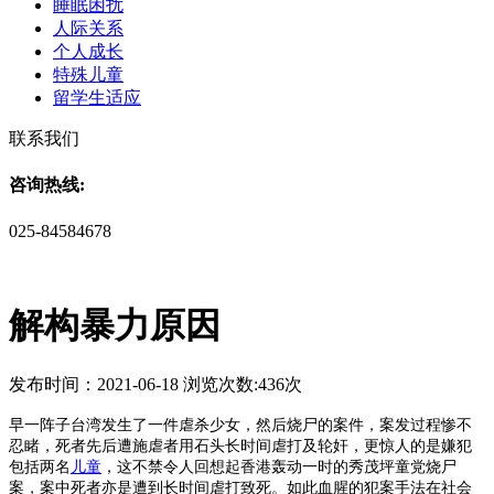
睡眠困扰
人际关系
个人成长
特殊儿童
留学生适应
联系我们
咨询热线:
025-84584678
解构暴力原因
发布时间：2021-06-18 浏览次数:436次
早一阵子台湾发生了一件虐杀少女，然后烧尸的案件，案发过程惨不
忍睹，死者先后遭施虐者用石头长时间虐打及轮奸，更惊人的是嫌犯
包括两名
儿童
，这不禁令人回想起香港轰动一时的秀茂坪童党烧尸
案，案中死者亦是遭到长时间虐打致死。如此血腥的犯案手法在社会