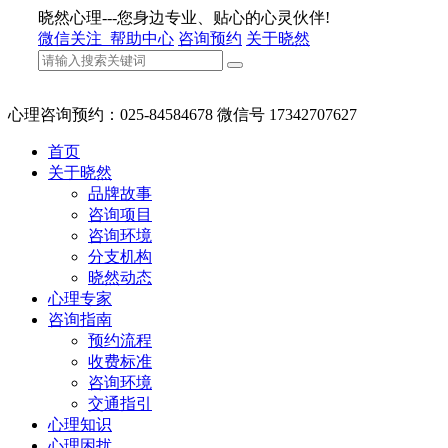
晓然心理---您身边专业、贴心的心灵伙伴!
微信关注
帮助中心
咨询预约
关于晓然
心理咨询预约：025-84584678 微信号 17342707627
首页
关于晓然
品牌故事
咨询项目
咨询环境
分支机构
晓然动态
心理专家
咨询指南
预约流程
收费标准
咨询环境
交通指引
心理知识
心理困扰