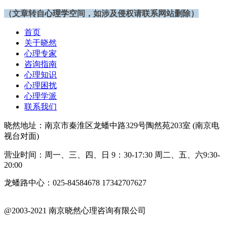
（文章转自
心理学
空间
，
如
涉及侵权请联系网站删
除）
首页
关于晓然
心理专家
咨询指南
心理知识
心理困扰
心理学派
联系我们
晓然地址：南京市秦淮区龙蟠中路329号陶然苑203室 (南京电
视台对面)
营业时间：周一、三、四、日 9：30-17:30 周二、五、六9:30-
20:00
龙蟠路中心：025-84584678 17342707627
@2003-2021 南京晓然心理咨询有限公司
苏ICP备18042402号