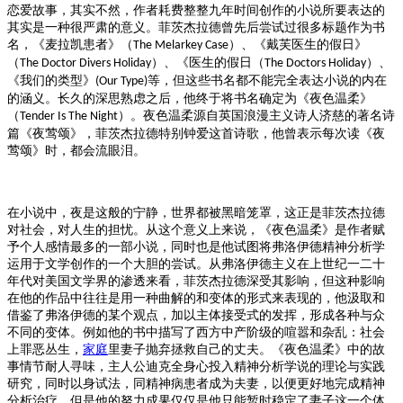
恋爱故事，其实不然，作者耗费整整九年时间创作的小说所要表达的
其实是一种很严肃的意义。菲茨杰拉德曾先后尝试过很多标题作为书
名，《麦拉凯患者》（
）、《戴芙医生的假日》
The Melarkey Case
（
）、《医生的假日（
）、
The Doctor Divers Holiday
The Doctors Holiday
《我们的类型》
等，但这些书名都不能完全表达小说的内在
(Our Type)
的涵义。长久的深思熟虑之后，他终于将书名确定为《夜色温柔》
（
）。夜色温柔源自英国浪漫主义诗人济慈的著名诗
Tender Is The Night
篇《夜莺颂》，菲茨杰拉德特别钟爱这首诗歌，他曾表示每次读《夜
莺颂》时，都会流眼泪。
在小说中，夜是这般的宁静，世界都被黑暗笼罩，这正是菲茨杰拉德
对社会，对人生的担忧。从这个意义上来说，《夜色温柔》是作者赋
予个人感情最多的一部小说，同时也是他试图将弗洛伊德精神分析学
运用于文学创作的一个大胆的尝试。从弗洛伊德主义在上世纪一二十
年代对美国文学界的渗透来看，菲茨杰拉德深受其影响，但这种影响
在他的作品中往往是用一种曲解的和变体的形式来表现的，他汲取和
借鉴了弗洛伊德的某个观点，加以主体接受式的发挥，形成各种与众
不同的变体。例如他的书中描写了西方中产阶级的喧嚣和杂乱：社会
上罪恶丛生，
家庭
里妻子抛弃拯救自己的丈夫。《夜色温柔》中的故
事情节耐人寻味，主人公迪克全身心投入精神分析学说的理论与实践
研究，同时以身试法，同精神病患者成为夫妻，以便更好地完成精神
分析治疗。但是他的努力成果仅仅是他只能暂时稳定了妻子这一个体