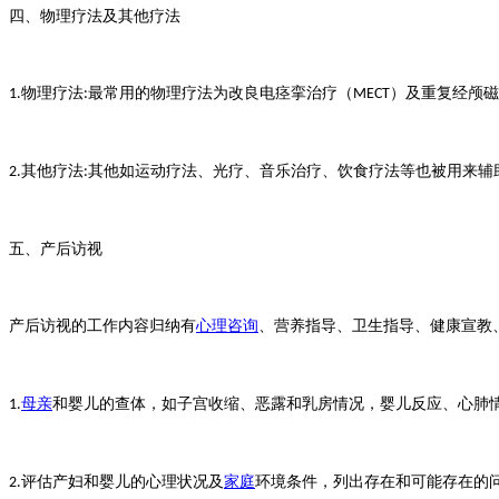
四、物理疗法及其他疗法
物理疗法
最常用的物理疗法为改良电痉挛治疗（
）及重复经颅磁
1.
:
MECT
其他疗法
其他如运动疗法、光疗、音乐治疗、饮食疗法等也被用来辅
2.
:
五、产后访视
产后访视的工作内容归纳有
心理咨询
、营养指导、卫生指导、健康宣教
母亲
和婴儿的查体，如子宫收缩、恶露和乳房情况，婴儿反应、心肺
1.
评估产妇和婴儿的心理状况及
家庭
环境条件，列出存在和可能存在的
2.