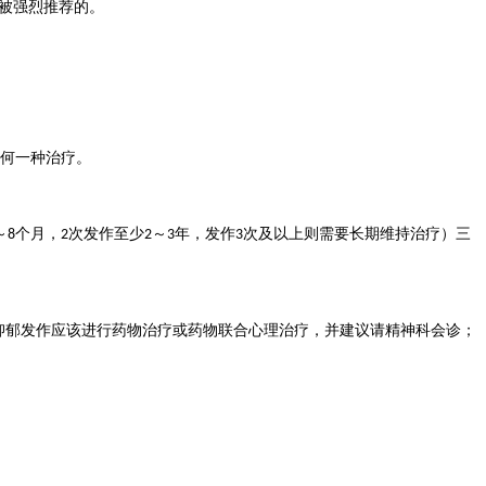
被强烈推荐的。
何一种治疗。
～
个月，
次发作至少
～
年，发作
次及以上则需要长期维持治疗）三
8
2
2
3
3
抑郁发作应该进行药物治疗或药物联合心理治疗，并建议请精神科会诊；