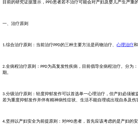
目前的研究证据显示，
患者若不治疗可能会对产妇及婴儿产生严重
PPD
一、治疗原则
综合治疗原则：当前治疗
的三种主要方法是药物治疗、
心理治疗
和
1.
PPD
全病程治疗原则：
为高复发性疾病，目前倡导全病程治疗。分为：
2.
PPD
期。
分级治疗原则：轻度抑郁发作可以首选单一心理治疗，但产妇必须被
3.
若为重度抑郁发作并伴有精神病性症状、生活不能自理或出现自杀及伤
坚持以产妇安全为前提原则：对
患者，首先应该考虑的是产妇的安
4.
PPD