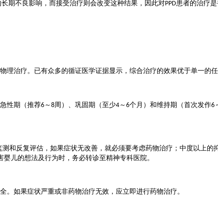
的长期不良影响，而接受治疗则会改变这种结果，因此对
患者的治疗是
PPD
物理治疗。已有众多的循证医学证据显示，综合治疗的效果优于单一的任
急性期（推荐
～
周）、巩固期（至少
～
个月）和维持期（首次发作
6
8
4
6
6
监测和反复评估，如果症状无改善，就必须要考虑药物治疗；中度以上的
害婴儿的想法及行为时，务必转诊至精神专科医院。
全。如果症状严重或非药物治疗无效，应立即进行药物治疗。