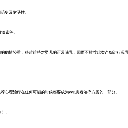
用药史及耐受性。
雌激素等。
们的病情较重，很难维持对婴儿的正常哺乳，因而不推荐此类产妇进行母
推荐心理治疗在任何可能的时候都要成为
患者治疗方案的一部分。
PPD
）。
T