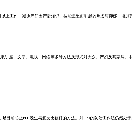
过以上工作，减少产妇因产后知识、技能匮乏而引起的焦虑与抑郁，增加
采取讲座、文字、电视、网络等多种方法及形式对大众、产妇及其家属、
，是目前防止
发生与复发比较好的方法。对
的防治工作还仍然处于
PPD
PPD