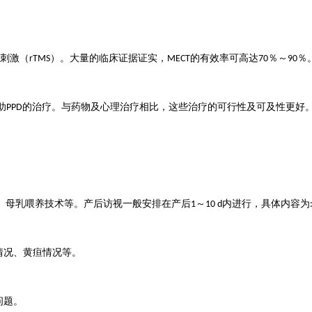
刺激（
）。大量的临床证据证实，
的有效率可高达
％～
％
rTMS
MECT
70
90
助
的治疗。与药物及心理治疗相比，这些治疗的可行性及可及性更好
PPD
、母乳喂养技术等。产后访视一般安排在产后
～
内进行，具体内容为
1
10 d
情况、黄疸情况等。
问题。