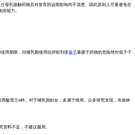
通过母乳接触药物后对发育的远期影响尚不清楚。因此原则上尽量避免在
免疫能力。
和使用期限，但哺乳期使用抗抑郁剂使
孩子
暴露于药物的危险绝对低于子
司西酞普兰
种。对于哺乳期妇女，多属于慎用。众多研究发现，舍曲林
6
究资料不足，不建议服用。