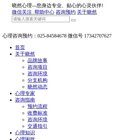
晓然心理---您身边专业、贴心的心灵伙伴!
微信关注
帮助中心
咨询预约
关于晓然
心理咨询预约：025-84584678 微信号 17342707627
首页
关于晓然
品牌故事
咨询项目
咨询环境
分支机构
晓然动态
心理专家
咨询指南
预约流程
收费标准
咨询环境
交通指引
心理知识
心理困扰