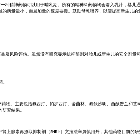
何一种精神药物可以用于哺乳期。所有的精神科药物均会渗入乳汁，婴儿
触的药量最小，而且加量的速度要慢。鼓励母乳喂养，以便提高新生儿的
获益及风险评估。虽然没有研究显示抗抑郁剂对胎儿或新生儿的安全剂量
药。
疗药物。主要包括氟西汀、帕罗西汀、舍曲林、氟伏沙明、西酞普兰和艾
的研究结果。
甲肾上腺素再摄取抑制剂（
）文拉法辛属慎用外，其他药物目前的研
SNRIs