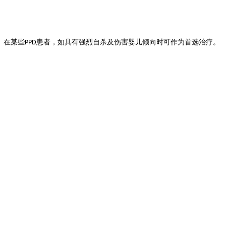
。在某些
患者，如具有强烈自杀及伤害婴儿倾向时可作为首选治疗。
PPD
。
: