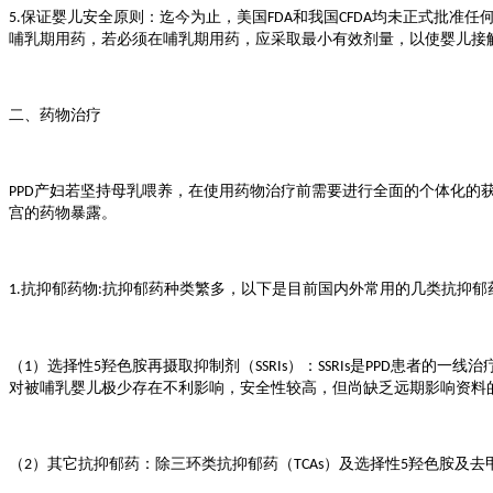
保证婴儿安全原则：迄今为止，美国
和我国
均未正式批准任
5.
FDA
CFDA
哺乳期用药，若必须在哺乳期用药，应采取最小有效剂量，以使婴儿接
二、药物治疗
产妇若坚持母乳喂养，在使用药物治疗前需要进行全面的个体化的
PPD
宫的药物暴露。
抗抑郁药物
抗抑郁药种类繁多，以下是目前国内外常用的几类抗抑郁
1.
:
（
）选择性
羟色胺再摄取抑制剂（
）：
是
患者的一线治
1
5
SSRIs
SSRIs
PPD
对被哺乳婴儿极少存在不利影响，安全性较高，但尚缺乏远期影响资料
（
）其它抗抑郁药：除三环类抗抑郁药（
）及选择性
羟色胺及去
2
TCAs
5