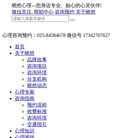
晓然心理---您身边专业、贴心的心灵伙伴!
微信关注
帮助中心
咨询预约
关于晓然
心理咨询预约：025-84584678 微信号 17342707627
首页
关于晓然
品牌故事
咨询项目
咨询环境
分支机构
晓然动态
心理专家
咨询指南
预约流程
收费标准
咨询环境
交通指引
心理知识
心理困扰