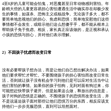
4至8岁的儿童可能会怕鬼，对恶魔甚至日常动物感到害怕。年
龄稍大些的儿童更容易担心害怕遭遇生活中确实存在却极少发
生的事情，如谋杀、恐怖主义或核战争。无论孩子多大，都不
要简单地忽视他们的担心、焦虑和恐惧；简单地安慰他们这些
事情都不会发生，或暗示他们这么想傻乎乎，都不能从根本上
帮助孩子免于焦虑。相反，家长真正应该做的，是正视和承认
小孩的恐惧与担心，并对他们表示理解。
2）
不因孩子忧虑而改变日常
没有必要帮孩子想办法，而是让他们自己想出解决办法，如果
他们要求帮忙才帮忙。不要围绕孩子的担心害怕而改变日常生
活，否则就让孩子没有机会学习到他们是可以应对生活当中让
他们害怕的事情。如果你的孩子怕狗，见到对面有狗过来，你
可能想赶快带孩子避开。但是如果这么做，释放出的信息是，
孩子对狗的恐惧是正确的。不围绕孩子的恐惧而改变生活，并
不是说逼迫孩子面对那些让他们恐惧万分的东西，相反应该支
持他们一步步克服恐惧，直到可以坦然面对。