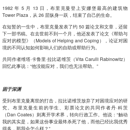
1982 年 5 月 13 日，布里克曼登上安娜堡最高的建筑物
Tower Plaza，从 26 层纵身一跃，结束了自己的生命。
在短暂的一生中，布里克曼发表了约 50 篇论文和文章，还留
下一部书稿。在去世前不到一个月，他还发表了论文《帮助与
应对的模型》（Models of Helping and Coping），论证对困
境的不同认知如何影响人们的自助或帮助行为。
共同作者维塔·卡鲁里·拉比诺维茨（Vita Carulli Rabinowitz）
回忆此事说：“他没能应对，我们也无法帮助。”
困于深渊
受到布里克曼离世的打击，拉比诺维茨放弃了对困境应对的研
究。布里克曼生前的学生、彩票论文的共同作者丹·科茨
（Dan Coates）则离开学术界，转向行政工作。他说：“触动
我的其实是，如果这份事业最终杀死了他，而他已经比我优秀
得多，那我会怎么样？”