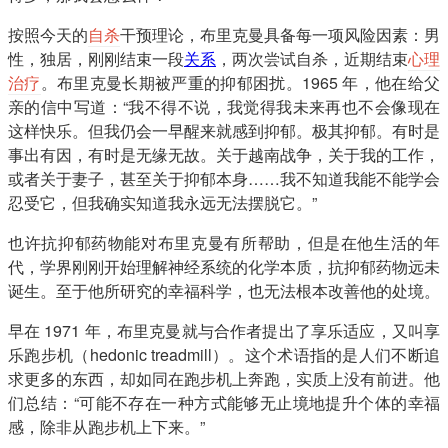
按照今天的
自杀
干预理论，布里克曼具备每一项风险因素：男
性，独居，刚刚结束一段
关系
，两次尝试自杀，近期结束
心理
治疗
。布里克曼长期被严重的抑郁困扰。1965 年，他在给父
亲的信中写道：“我不得不说，我觉得我未来再也不会像现在
这样快乐。但我仍会一早醒来就感到抑郁。极其抑郁。有时是
事出有因，有时是无缘无故。关于越南战争，关于我的工作，
或者关于妻子，甚至关于抑郁本身……我不知道我能不能学会
忍受它，但我确实知道我永远无法摆脱它。”
也许抗抑郁药物能对布里克曼有所帮助，但是在他生活的年
代，学界刚刚开始理解神经系统的化学本质，抗抑郁药物远未
诞生。至于他所研究的幸福科学，也无法根本改善他的处境。
早在 1971 年，布里克曼就与合作者提出了享乐适应，又叫享
乐跑步机（hedonic treadmill）。这个术语指的是人们不断追
求更多的东西，却如同在跑步机上奔跑，实质上没有前进。他
们总结：“可能不存在一种方式能够无止境地提升个体的幸福
感，除非从跑步机上下来。”