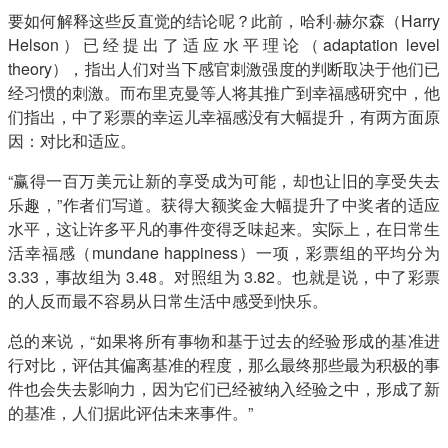
要如何解释这些反直觉的结论呢？此前，哈利·赫尔森（Harry
Helson）已经提出了适应水平理论（adaptation level
theory），指出人们对当下感官刺激强度的判断取决于他们已
经习惯的刺激。而布里克曼等人将其推广到幸福感研究中，他
们指出，中了彩票的幸运儿幸福感没有大幅提升，有两方面原
因：对比和适应。
“赢得一百万美元让新的享受成为可能，却也让旧的享受失去
乐趣，”作者们写道。获得大额奖金大幅提升了中奖者的适应
水平，这让许多平凡的事件变得乏味起来。实际上，在日常生
活幸福感（mundane happiness）一项，彩票组的平均分为
3.33，事故组为 3.48。对照组为 3.82。也就是说，中了彩票
的人反而最不容易从日常生活中感受到快乐。
总的来说，“如果将所有事物和基于过去的经验形成的基准进
行对比，评估其偏离基准的程度，那么最终那些最为积极的事
件也会失去影响力，因为它们已经被纳入经验之中，形成了新
的基准，人们据此评估未来事件。”