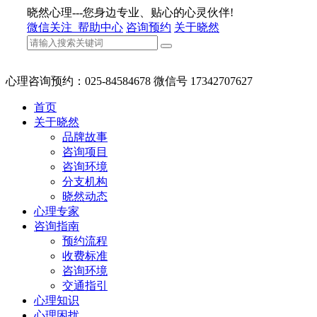
晓然心理---您身边专业、贴心的心灵伙伴!
微信关注
帮助中心
咨询预约
关于晓然
心理咨询预约：025-84584678 微信号 17342707627
首页
关于晓然
品牌故事
咨询项目
咨询环境
分支机构
晓然动态
心理专家
咨询指南
预约流程
收费标准
咨询环境
交通指引
心理知识
心理困扰