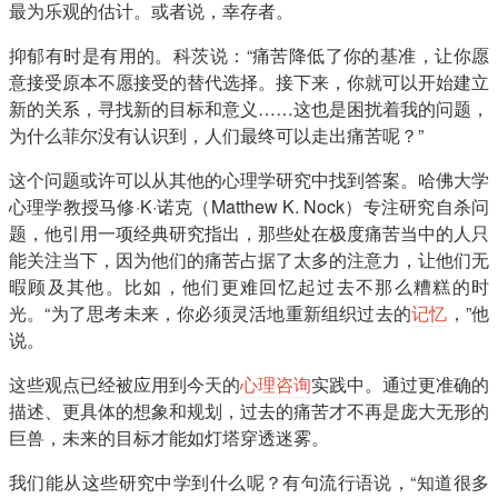
最为乐观的估计。或者说，幸存者。
抑郁有时是有用的。科茨说：“痛苦降低了你的基准，让你愿
意接受原本不愿接受的替代选择。接下来，你就可以开始建立
新的关系，寻找新的目标和意义……这也是困扰着我的问题，
为什么菲尔没有认识到，人们最终可以走出痛苦呢？”
这个问题或许可以从其他的心理学研究中找到答案。哈佛大学
心理学教授马修·K·诺克（Matthew K. Nock）专注研究自杀问
题，他引用一项经典研究指出，那些处在极度痛苦当中的人只
能关注当下，因为他们的痛苦占据了太多的注意力，让他们无
暇顾及其他。比如，他们更难回忆起过去不那么糟糕的时
光。“为了思考未来，你必须灵活地重新组织过去的
记忆
，”他
说。
这些观点已经被应用到今天的
心理咨询
实践中。通过更准确的
描述、更具体的想象和规划，过去的痛苦才不再是庞大无形的
巨兽，未来的目标才能如灯塔穿透迷雾。
我们能从这些研究中学到什么呢？有句流行语说，“知道很多