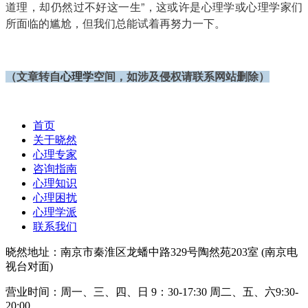
道理，却仍然过不好这一生”，这或许是心理学或心理学家们
所面临的尴尬，但我们总能试着再努力一下。
（文章转自
心理学
空间
，
如涉及
侵权请联系网站删
除）
首页
关于晓然
心理专家
咨询指南
心理知识
心理困扰
心理学派
联系我们
晓然地址：南京市秦淮区龙蟠中路329号陶然苑203室 (南京电
视台对面)
营业时间：周一、三、四、日 9：30-17:30 周二、五、六9:30-
20:00