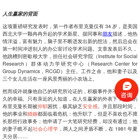
人生赢家的背面
这项重磅研究发表时，第一作者布里克曼仅有 34 岁，是美国
西北大学一颗冉冉升起的学术新星。据同事和
朋友
描述，他热
情洋溢，富有魅力，脑子里不断迸发出新的想法，然后总会在
第一时间冲进别人的办公室讨论学术问题。文章发表后不久，
他跳槽到密歇根大学，担任社会研究学院（Institute for Social
Research）群体动力学研究中心（Research Center for
Group Dynamics，RCGD）主任。工作之余，他和妻子以及
三个女儿生活在一座风景秀丽的小农场上。
然而或许就像他自己的研究所论证的，积极事件并不能带来长
久的幸福。只有亲近的人知道，在人生赢家的外表下，真正的
布里克曼长期被
抑郁
困扰，极其缺乏
安全感
。并且那段时间，
他的事业和
婚姻
都面临着危机：他升职了，但是不喜欢也不擅
长那些行政事务；他申请了一大笔研究经费，却没有通过；他
的妻子瞧不起
社会心理学
，两人之间矛盾不断，在 1981 年夏
天分居……