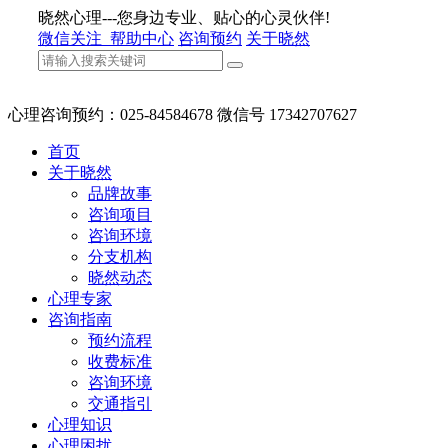
晓然心理---您身边专业、贴心的心灵伙伴!
微信关注
帮助中心
咨询预约
关于晓然
心理咨询预约：025-84584678 微信号 17342707627
首页
关于晓然
品牌故事
咨询项目
咨询环境
分支机构
晓然动态
心理专家
咨询指南
预约流程
收费标准
咨询环境
交通指引
心理知识
心理困扰