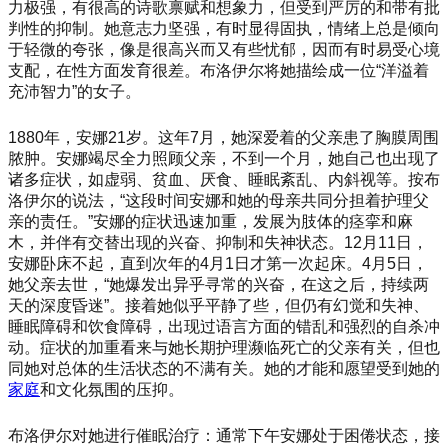
力极强，有很高的诗歌禀赋和想象力，但受到严厉的和带有批
判性的抑制。她意志力坚强，有时显得固执，情绪上总是倾向
于轻微的夸张，像是很高兴而又有些忧郁，因而有时易受心境
支配，在性方面发育很差。布洛伊尔将她描绘成一位
“洋溢着
充沛智力”的女子。
1880年，安娜21岁。这年7月，她深爱着的父亲患了胸膜周围
脓肿。安娜竭尽全力照顾父亲，不到一个月，她自己也出现了
诸多症状，如虚弱、贫血、厌食、睡眠紊乱、内斜视等。按布
洛伊尔的说法，“这段时间安娜和她的母亲共同分担着护理父
亲的责任。”安娜的症状迅速加重，发展为肢体的痉挛和麻
木，并伴有交替出现的兴奋、抑制和失神状态。12月11日，
安娜卧床不起，直到次年的4月1日才第一次起床。4月5日，
她父亲去世，“她爆发出异乎寻常的兴奋，在这之后，持续两
天的深度昏迷”。接着她似乎平静了些，但仍有幻觉和失神、
睡眠障碍和饮食障碍，出现过语言方面的错乱和强烈的自杀冲
动。症状的加重看来与她长期护理濒临死亡的父亲有关，但也
同她对总体的生活状态的不满有关。她的才能和愿望受到她的
家庭
和文化氛围的压抑。
布洛伊尔对她进行催眠治疗：通常下午安娜处于困倦状态，接