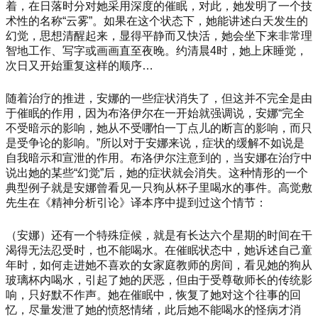
着，在日落时分对她采用深度的催眠，对此，她发明了一个技
术性的名称
“云雾”。如果在这个状态下，她能讲述白天发生的
幻觉，思想清醒起来，显得平静而又快活，她会坐下来非常理
智地工作、写字或画画直至夜晚。约清晨4时，她上床睡觉，
次日又开始重复这样的顺序…
随着治疗的推进，安娜的一些症状消失了，但这并不完全是由
于催眠的作用，因为布洛伊尔在一开始就强调说，安娜
“完全
不受暗示的影响，她从不受哪怕一丁点儿的断言的影响，而只
是受争论的影响。”所以对于安娜来说，症状的缓解不如说是
自我暗示和宣泄的作用。布洛伊尔注意到的，当安娜在治疗中
说出她的某些“幻觉”后，她的症状就会消失。这种情形的一个
典型例子就是安娜曾看见一只狗从杯子里喝水的事件。高觉敷
先生在《精神分析引论》译本序中提到过这个情节：
（安娜）还有一个特殊症候，就是有长达六个星期的时间在干
渴得无法忍受时，也不能喝水。在催眠状态中，她诉述自己童
年时，如何走进她不喜欢的女家庭教师的房间，看见她的狗从
玻璃杯内喝水，引起了她的厌恶，但由于受尊敬师长的传统影
响，只好默不作声。她在催眠中，恢复了她对这个往事的回
忆，尽量发泄了她的愤怒情绪，此后她不能喝水的怪病才消