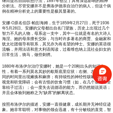
继而提出自由联想疗法，1897年创立了具有深远影响的精神
分析法。尽管安娜并不是弗洛伊德亲自治疗的病人，但这个病
例在精神分析史上的重要性是极其显著的。
安娜
·O原名伯莎·帕彭海姆，生于1859年2月27日，死于1936
年5月28日。安娜的父母都出自名门望族，历史上出现过几个
智力不凡的人物，母系这一支中，其中一位就是有名的大诗人
海涅。她的母亲擅长交际，与当时许多著名的商贾、金融家和
犹太社团领导有联系，其兄亦为有名望的绅士。安娜的英语很
流畅，并用法语和意大利语阅读，过着维也纳上流社会妇女的
日常生活，骑马，做些刺绣。
1880年布洛伊尔治疗安娜时，她是一个20刚出头的知识女
性，有着一系列莫名其妙的歇斯底里症状：右侧、左侧会在不
同的时间里出现瘫痪和麻痹；有持续性的神经性咳嗽；会出现
视觉和听觉障碍；会有古怪的饮食习惯（如，在几个星期里全
靠桔子过活）；会一度失去说德语的能力，而仍然能说英语；
并且会体验到她称之为“缺席”的解离状态。
按照布洛伊尔的描述，安娜一直很健康，成长期并无神经症迹
象。她非常聪明，对事物的领会迅速，有十分敏锐的直觉，智