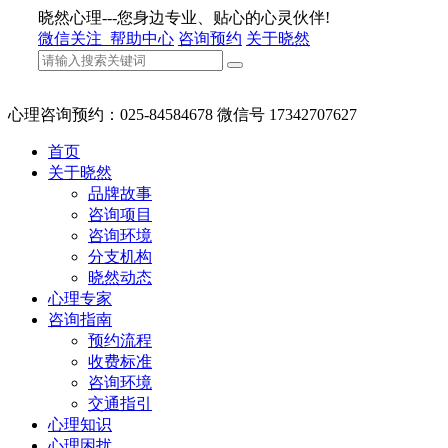
晓然心理---您身边专业、贴心的心灵伙伴!
微信关注
帮助中心
咨询预约
关于晓然
心理咨询预约：025-84584678 微信号 17342707627
首页
关于晓然
品牌故事
咨询项目
咨询环境
分支机构
晓然动态
心理专家
咨询指南
预约流程
收费标准
咨询环境
交通指引
心理知识
心理困扰