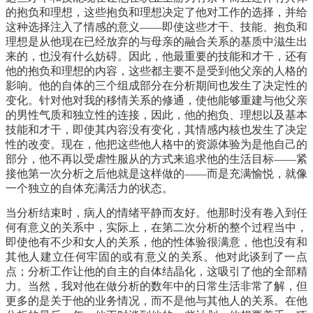
的抱负和理想，这些抱负和理想决定了他对工作的选择，并给
这种选择注入了情感的意义——即使这些才干、技能、抱负和
理想是从他现在已经放弃的与母亲的融合关系的基质中滋生出
来的，也没有什么妨碍。因此，他最重要的技能和才干，还有
他的抱负和理想的内容，这些都主要不是受到他父亲的人格的
影响。他的自体的三个组成部分在分析期间也发生了决定性的
变化。针对他对我的移情关系的修通，使他能够重建与他父亲
的男性气质和独立性的连接，因此，他的抱负、理想以及基本
技能和才干，即使其内容没有变化，其情感内核也发生了决定
性的改变。现在，他把这些他人格中的资源体验为是他自己的
部分，他不再以受虐性服从的方式来追求他的生活目标——紧
接他第一次分析之后他就是这样做的——而是充满愉悦，就像
一个独立的自体充满活力的状态。
当分析结束时，病人的情绪平静而友好。他那时没有卷入到任
何有意义的关系中，实际上，在第二次分析的整个过程当中，
即使他有不少和女人的关系，他的性体验很满意，他也没有和
其他人建立任何牢固的或有意义的关系。他对此谈到了一点
点；分析工作让他的自主的自体结晶化，这吸引了他的全部精
力。当然，我对他在做分析的数年中的日常生活非常了解，但
更多的是关于他的业务情况，而不是他与其他人的关系。在他