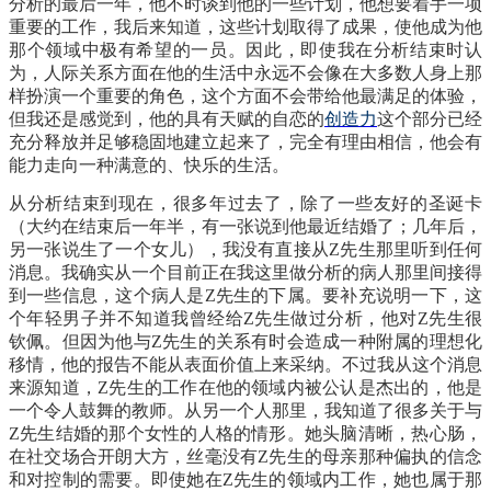
分析的最后一年，他不时谈到他的一些计划，他想要着手一项
重要的工作，我后来知道，这些计划取得了成果，使他成为他
那个领域中极有希望的一员。因此，即使我在分析结束时认
为，人际关系方面在他的生活中永远不会像在大多数人身上那
样扮演一个重要的角色，这个方面不会带给他最满足的体验，
但我还是感觉到，他的具有天赋的自恋的
创造力
这个部分已经
充分释放并足够稳固地建立起来了，完全有理由相信，他会有
能力走向一种满意的、快乐的生活。
从分析结束到现在，很多年过去了，除了一些友好的圣诞卡
（大约在结束后一年半，有一张说到他最近结婚了；几年后，
另一张说生了一个女儿），我没有直接从
Z先生那里听到任何
消息。我确实从一个目前正在我这里做分析的病人那里间接得
到一些信息，这个病人是Z先生的下属。要补充说明一下，这
个年轻男子并不知道我曾经给Z先生做过分析，他对Z先生很
钦佩。但因为他与Z先生的关系有时会造成一种附属的理想化
移情，他的报告不能从表面价值上来采纳。不过我从这个消息
来源知道，Z先生的工作在他的领域内被公认是杰出的，他是
一个令人鼓舞的教师。从另一个人那里，我知道了很多关于与
Z先生结婚的那个女性的人格的情形。她头脑清晰，热心肠，
在社交场合开朗大方，丝毫没有Z先生的母亲那种偏执的信念
和对控制的需要。即使她在Z先生的领域内工作，她也属于那