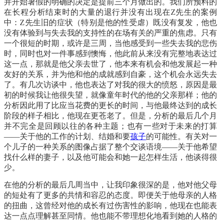
并开始暑假的明确的决定是提前三个月做出的。我们所预料的
在长程分析结束时的大量的退行并没有出现在
Z先生的案例
中：Z先生旧的症状（特别是他的性受虐）既没有复发，他也
没有体验到与失去我的支持性的在场有关的严重的焦虑。只有
一个很短的时期，或许是三周，当他感受到一些失去我的悲伤
时，同时也对一件事感到懊悔，他此前从来没有完整地表达过
这一点，那就是他父亲去世了，他本来有机会和他发展起一种
友好的关系，并为他和他的成就感到自豪，这个机会永远失去
了。有几次访谈中，他也表达了对我的很大的愤怒，原因是最
初的时候我让他很失望，就像童年时代的他的父亲那样；他的
分析因此用了比应当花费的更长的时间，与他最终达到的成长
阶段的样子相比，他现在更苍老了。但是，分析的最后几个月
并不完全是回顾以往的各种主题；也有一些对于未来的打算
——关于他的工作的计划、结婚和要
孩子
的可能性。有关对一
个儿子的一种关系的图像占据了整个交谈语境——关于他希望
找什么样的妻子，以及他可能会和她一起怎样生活，他谈得很
少。
在他的分析的最后几周当中，让我印象很深的是，他对他父母
的短处有了更多的共情和容忍的态度。即便关于他母亲的人格
的扭曲，这曾经对他的成长有过伤害性的影响，他现在也能表
达一点点理解甚至同情。他也能不带理想化地看到她的人格的