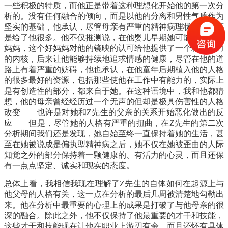
一些积极的特质，而他正是带着这种理想化开始他的第一次分
析的。没有任何融合的倾向，而是以他的分离和男性气质作为
坚实的基础，他承认，尽管母亲有严重的精神病理状态，她还
是给了他很多。他不仅推测说，在他婴儿早期她可能是一个好
妈妈，这个好妈妈对他的镜映的认可给他提供了一个精神活力
的内核，后来让他能够持续地追求情感的健康，尽管在他的道
路上有着严重的妨碍，他也承认，在他童年后期植入他的人格
的很多最好的资源，包括那些使他在工作中有能力的，实际上
是有创造性的部分，都来自于她。在这种语境中，我和他都猜
想，他的母亲曾经经历过一个无声的但却是极具伤害性的人格
改变
——也许是对她和Z先生的父亲的关系开始恶化做出的反
应——但是，尽管她的人格有严重的扭曲，在Z先生的第二次
分析期间我们还是发现，她自始至终一直保持着她的生活，甚
至在她被说成是偏执型精神病之后，她不仅在她被歪曲的人际
知觉之外的部分保持着一颗健康的、有活力的心灵，而且还保
有一点点坚定、诚实和现实的态度。
总体上看，我相信我现在理解了
Z先生的自体如何在起源上与
他父母的人格有关，这一点在分析的最后几周被清楚地勾勒出
来。他在分析中最重要的心理上的成果是打破了与他母亲的很
深的融合。除此之外，他不仅保持了他最重要的才干和技能，
这些才干和技能现在让他在职业上游刃有余，而且还怀有具体