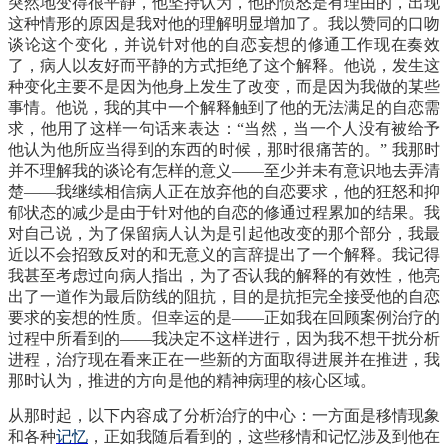
突然地变得很平静，他坚持认为，他的愤怒是有理由的，出现
这种情形的原因是我对他的理解明显增加了。我以赞同的口吻
谈论这个变化，并说针对他的自恋妄想的修通工作现在奏效
了，病人以友好而平静的方式拒绝了这个解释。他说，发生这
种变化主要不是因为他身上发生了改变，而是因为我做的某些
事情。他说，我的其中一个解释触到了他的无法满足的自恋需
求，他用了这样一句话来表达：
“当然，当一个人没有被给予
他认为他所应当得到的东西的时候，那时很痛苦的。” 我那时
并不理解我的谈论有怎样的意义——至少并未有意识地去弄清
楚——我继续相信病人正在放弃他的自恋要求，他的狂怒和抑
郁状态的减少是由于针对他的自恋的修通过程累加的结果。我
对自己说，为了保留病人认为是引起他改变的那个部分，我最
近以不会招致反对的和无意义的言辞提出了一个解释。我记得
我甚至考虑过向病人指出，为了否认我的解释的有效性，他亮
出了一道作为最后防线的阻抗，目的是抗拒完全接受他的自恋
要求的妄想的性质。但幸运的是——正如我在回顾案例治疗的
过程中所看到的——我决定不这样进行，因为我不想干扰分析
进程，治疗现在看来正在一些新的方面取得进展并在推进，我
那时认为，推进的方向是他的精神病理的核心区域。
从那时起，以下内容成了分析治疗的中心：一方面是移情现象
和各种
记忆
，正如我随后看到的，这些移情和记忆涉及到他在