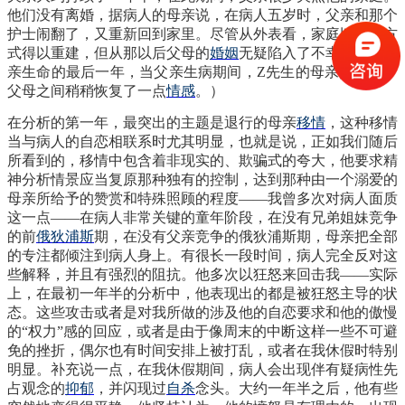
他们没有离婚，据病人的母亲说，在病人五岁时，父亲和那个
护士闹翻了，又重新回到家里。尽管从外表看，家庭以这种方
式得以重建，但从那以后父母的
婚姻
无疑陷入了不幸。（在父
亲生命的最后一年，当父亲生病期间，
Z先生的母亲照顾他，
父母之间稍稍恢复了一点
情感
。）
在分析的第一年，最突出的主题是退行的母亲
移情
，这种移情
当与病人的自恋相联系时尤其明显，也就是说，正如我们随后
所看到的，移情中包含着非现实的、欺骗式的夸大，他要求精
神分析情景应当复原那种独有的控制，达到那种由一个溺爱的
母亲所给予的赞赏和特殊照顾的程度
——我曾多次对病人面质
这一点——在病人非常关键的童年阶段，在没有兄弟姐妹竞争
的前
俄狄浦斯
期，在没有父亲竞争的俄狄浦斯期，母亲把全部
的专注都倾注到病人身上。有很长一段时间，病人完全反对这
些解释，并且有强烈的阻抗。他多次以狂怒来回击我
——实际
上，在最初一年半的分析中，他表现出的都是被狂怒主导的状
态。这些攻击或者是对我所做的涉及他的自恋要求和他的傲慢
的“权力”感的回应，或者是由于像周末的中断这样一些不可避
免的挫折，偶尔也有时间安排上被打乱，或者在我休假时特别
明显。补充说一点，在我休假期间，病人会出现伴有疑病性先
占观念的
抑郁
，并闪现过
自杀
念头。大约一年半之后，他有些