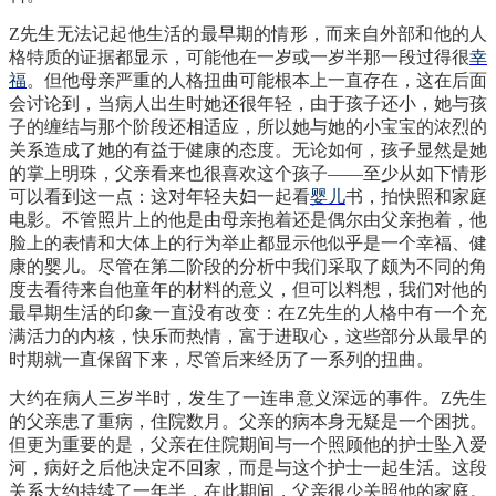
Z先生无法记起他生活的最早期的情形，而来自外部和他的人
格特质的证据都显示，可能他在一岁或一岁半那一段过得很
幸
福
。但他母亲严重的人格扭曲可能根本上一直存在，这在后面
会讨论到，当病人出生时她还很年轻，由于孩子还小，她与孩
子的缠结与那个阶段还相适应，所以她与她的小宝宝的浓烈的
关系造成了她的有益于健康的态度。无论如何，孩子显然是她
的掌上明珠，父亲看来也很喜欢这个孩子
——至少从如下情形
可以看到这一点：这对年轻夫妇一起看
婴儿
书，拍快照和家庭
电影。不管照片上的他是由母亲抱着还是偶尔由父亲抱着，他
脸上的表情和大体上的行为举止都显示他似乎是一个幸福、健
康的婴儿。尽管在第二阶段的分析中我们采取了颇为不同的角
度去看待来自他童年的材料的意义，但可以料想，我们对他的
最早期生活的印象一直没有改变：在
Z先生的人格中有一个充
满活力的内核，快乐而热情，富于进取心，这些部分从最早的
时期就一直保留下来，尽管后来经历了一系列的扭曲。
大约在病人三岁半时，发生了一连串意义深远的事件。
Z先生
的父亲患了重病，住院数月。父亲的病本身无疑是一个困扰。
但更为重要的是，父亲在住院期间与一个照顾他的护士坠入爱
河，病好之后他决定不回家，而是与这个护士一起生活。这段
关系大约持续了一年半，在此期间，父亲很少关照他的家庭。