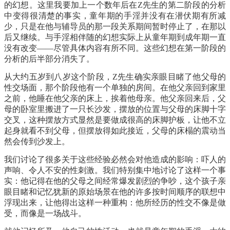
的幻想。这里我要加上一个数年后在Z先生的第二阶段的分析
中变得很清楚的事实，童年期的手淫并没有在潜伏期有所减
少，只是在他与辅导员的那一段关系期间暂时停止了，在那以
后又继续。与手淫相伴随的幻想实际上从童年期到成年期一直
没有改变——尽管具体内容有所不同。这些幻想在第一阶段的
分析的后半部分消失了。
从大约五岁到八岁这个阶段，
Z先生确实亲眼目睹了他父母的
性交场面，那个阶段他有一个单独的房间。在他父亲回到家里
之前，他睡在他父亲的床上，挨着他母亲。他父亲回来后，父
母的卧室里搬进了一只长沙发，摆放的位置与父母的床脚十字
交叉，这种摆放方式显然是要做成很高的床脚护板，让他不立
起身就看不到父母，但摆放得如此接近，父母的床榻的震动当
然会传到沙发上。
我们讨论了很多关于这些经验必然会对他造成的影响：吓人的
声响、令人不安的性刺激。我们特别集中地讨论了这样一个事
实：他记得在他的父母之间经常爆发剧烈的争吵，这个孩子亲
眼目睹和记忆犹新的原始场景在他的许多按时间顺序的联想中
浮现出来，让他得出这样一种重构：他所经历的性交不像是做
受，而像是一场战斗。