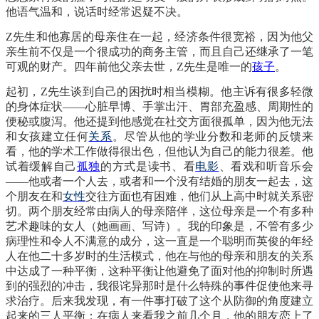
他语气温和，说话时经常迟疑不决。
Z先生和他寡居的母亲住在一起，经济条件很宽裕，因为他父
亲生前不仅是一个很成功的商务主管，而且自己还继承了一笔
可观的财产。四年前他父亲去世，Z先生是唯一的
孩子
。
起初，
Z先生谈到自己的困扰时相当模糊。他主诉有很多轻微
的身体症状——心脏早博、手掌出汗、胃部充盈感、周期性的
便秘或腹泻。他还提到他感觉在社交方面很孤单，因为他无法
和女孩建立任何
关系
。尽管从他的学业分数和老师的反馈来
看，他的学术工作做得很出色，但他认为自己的能力很差。他
试着缓解自己
孤独
的方式是读书、看
电影
、看戏和听音乐会
——他或者一个人去，或者和一个没有结婚的朋友一起去，这
个朋友在和
女性
交往方面也有困难，他们从上高中时就关系密
切。两个朋友经常由病人的母亲陪伴，这位母亲是一个有多种
艺术趣味的女人（她画画、写诗）。我的印象是，不管有多少
病理性和令人不满意的成分，这一直是一个聪明而英俊的年经
人在他二十多岁时的生活模式，他在与他的母亲和朋友的关系
中达成了一种平衡，这种平衡让他避免了面对他的抑制时所遇
到的强烈的冲击，我很诧异那时是什么特殊的事件促使他来寻
求治疗。后来我发现，有一件事打破了这个从防御的角度建立
起来的三人平衡：在病人来看我之前几个月，他的朋友恋上了