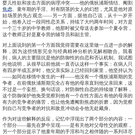
婴儿性欲和攻击方面的病理冲突
——他的俄狄浦斯情结、阉割
焦虑
、童年期的手淫、对有阴茎的女人的幻想，尤其是他对原
始场景的先占观念
——另一方面，据他自己说，从十一岁开
始，他卷入过一段同性恋关系，持续了大约两年时间，对方是
一个三十岁的中学教师，他那时被父母送去参加一个夏令营，
这个教师正好是夏令营的辅导员和副主管。
对上面说到的第一个方面我觉得需要在这里做一点进一步的解
释，因为这些情形完全与经典精神分析的见解相吻合。我看
到，病人的主要阻抗是他的防御性的自恋和否认机制。我试图
向他说明，从很早以前他就一直否认这样一个事实：在病人只
有四岁半或五岁时，他父亲实际上已经回到家里，他坚持认为
——如同在移情中发生的一样——他没有一个俄狄浦斯期的竞
争者，在前俄狄浦斯期完全占有他的母亲直到他父亲回来，这
不过是一个妄想。换句话说，对防御性自恋的持续做了解释，
这个防御保护他免受觉察到他有一个在性方面占有他的母亲的
有力的竞争者的痛苦，也让他免遭阉割焦虑的折磨，因为觉察
到自己与竞争者的对抗和敌意冲动会令他无处藏身。
作为对这些解释的反应，记忆中浮现出了两个部分的内容：一
个部分
——最先在梦中呈现——是有关他对父母性交的观察，
另一个部分提示了他童年期的手淫和与之相伴随的一系列详尽