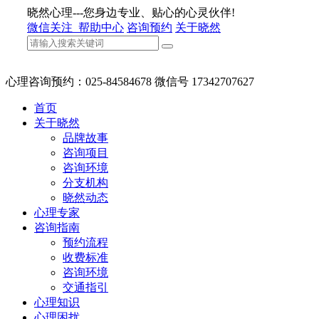
晓然心理---您身边专业、贴心的心灵伙伴!
微信关注
帮助中心
咨询预约
关于晓然
心理咨询预约：025-84584678 微信号 17342707627
首页
关于晓然
品牌故事
咨询项目
咨询环境
分支机构
晓然动态
心理专家
咨询指南
预约流程
收费标准
咨询环境
交通指引
心理知识
心理困扰