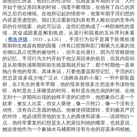
就他记忆所及，他自己的性活动，也就是童年期的手淫，大约
开始于他父亲回来的时候，强度不断增加，在他有了自己的房
间之后仍在继续。在他所记起的情形中，他童年期手淫幻想的
内容是受虐型的。我们无法重新找到具有男人般自信的竞争内
容的任何线索，由此可以说，这些幻想构成了一种防御性的退
缩，其促成因素是阉割焦虑。从退行和固着的互补序列来看
（
弗洛伊德
，
1933，p.126），手淫行为似乎是属于前俄狄浦
斯期和生殖器前期的固着（伴有口腔期和肛门期驱力元素的混
合物以及占优势的被动性），但不走向退行。因为尽管根据他
的记忆，手淫行为大约开始于他父亲回来的前后，但其内容却
是从前俄狄浦斯期和前生殖器期就开始了，那个时期他一直单
独占有他的母亲。具体来说，只要他重温那些记忆，手淫的幻
想总是或多或少地广泛从《汤姆叔叔的小屋》一书中获取题
材，在Z先生的童年早期，他的母亲曾很多次把这本书读给他
听，有时是在上床睡觉的时间，有时是在他生病的时候。在他
五到十一岁期间出现的始终不变的幻想中，他想象自己是一个
奴隶，被女人出卖，供女人驱使，像一只牲口，像一个没有主
动性、没有自己意愿的物品。他被使得团团转，受到极其严厉
的对待，他必须照管他的女主人的粪便和尿液——说得明白一
点，他经常重复的幻想是女人把尿拉到他的嘴里，也就是说，
她迫使他作为一个象抽水马桶那样没有生命的容器来伺候她。