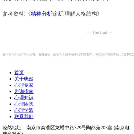
参考资料:
《
精神分析
诊断:理解人格结构》
— The End —
著作权均归用户本人所有。若有侵权，版权个人或单位不想本网发布，可联系作者或本站，我们将立
首页
关于晓然
心理专家
咨询指南
心理知识
心理困扰
心理学派
联系我们
晓然地址：南京市秦淮区龙蟠中路329号陶然苑203室 (南京电
视台对面)