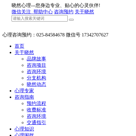
晓然心理---您身边专业、贴心的心灵伙伴!
微信关注
帮助中心
咨询预约
关于晓然
心理咨询预约：025-84584678 微信号 17342707627
首页
关于晓然
品牌故事
咨询项目
咨询环境
分支机构
晓然动态
心理专家
咨询指南
预约流程
收费标准
咨询环境
交通指引
心理知识
心理困扰